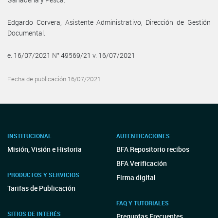
Edgardo Corvera, Asistente Administrativo, Dirección de Gestión
Documental.
e. 16/07/2021 N° 49569/21 v. 16/07/2021
Fecha de publicación 16/07/2021
INSTITUCIONAL
AUTENTICACIONES
Misión, Visión e Historia
BFA Repositorio recibos
BFA Verificación
PRODUCTOS Y SERVICIOS
Firma digital
Tarifas de Publicación
FAQ Y TUTORIALES
SITIOS DE INTERÉS
Preguntas Frecuentes