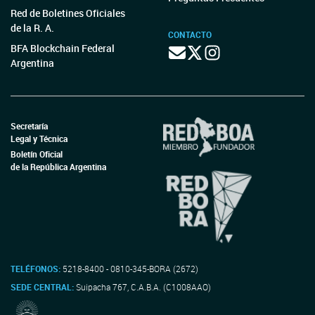
Red de Boletines Oficiales
de la R. A.
CONTACTO
BFA Blockchain Federal
Argentina
Secretaría
Legal y Técnica
Boletín Oficial
de la República Argentina
TELÉFONOS:
5218-8400 - 0810-345-BORA (2672)
SEDE CENTRAL:
Suipacha 767, C.A.B.A. (C1008AAO)