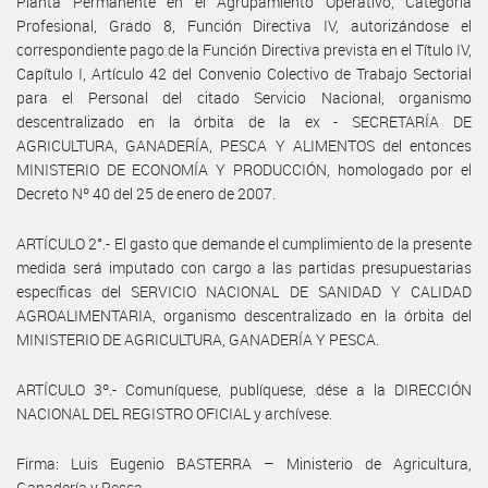
Planta Permanente en el Agrupamiento Operativo, Categoría
Profesional, Grado 8, Función Directiva IV, autorizándose el
correspondiente pago de la Función Directiva prevista en el Título IV,
Capítulo I, Artículo 42 del Convenio Colectivo de Trabajo Sectorial
para el Personal del citado Servicio Nacional, organismo
descentralizado en la órbita de la ex - SECRETARÍA DE
AGRICULTURA, GANADERÍA, PESCA Y ALIMENTOS del entonces
MINISTERIO DE ECONOMÍA Y PRODUCCIÓN, homologado por el
Decreto Nº 40 del 25 de enero de 2007.
ARTÍCULO 2°.- El gasto que demande el cumplimiento de la presente
medida será imputado con cargo a las partidas presupuestarias
específicas del SERVICIO NACIONAL DE SANIDAD Y CALIDAD
AGROALIMENTARIA, organismo descentralizado en la órbita del
MINISTERIO DE AGRICULTURA, GANADERÍA Y PESCA.
ARTÍCULO 3º.- Comuníquese, publíquese, dése a la DIRECCIÓN
NACIONAL DEL REGISTRO OFICIAL y archívese.
Firma: Luis Eugenio BASTERRA – Ministerio de Agricultura,
Ganadería y Pesca.