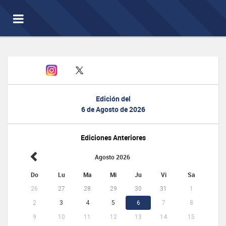
Toggle
navigation
Edición del
6 de Agosto de 2026
Ediciones Anteriores
Agosto 2026
Do
Lu
Ma
Mi
Ju
Vi
Sa
26
27
28
29
30
31
1
2
3
4
5
6
7
8
9
10
11
12
13
14
15