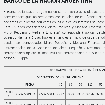
BANCO DE LA NACIÓN ARGENTINA
El Banco de la Nación Argentina, en cumplimiento de lo dispuesto por
hace conocer que los préstamos con caución de certificados de 
adelantos en cuentas corrientes en los cuales los intereses se “perc
Para Usuarios considerados Micro, Pequeña y Mediana Empresa, “
Micro, Pequeña y Mediana Empresa”, corresponderá aplicar, desd
correspondiente a 5 días hábiles anteriores al inicio de cada perí
puedan ser considerados Micro, Pequeña y Mediana Empresa, de
“Determinación de la Condición de Micro, Pequeña y Mediana Emp
corresponderá aplicar la Tasa BADLAR correspondiente a 5 días háb
período + 10 ppa.
TASA ACTIVA CARTERA GENERAL (PRÉSTA
TASA NOMINAL ANUAL ADELANTADA
FECHA
30
60
90
120
150
Desde
06/07/2021
al
07/07/2021
39,54
38,90
38,27
37,65
37,05
el
Desde
07/07/2021
al
08/07/2021
39,60
38,96
38,33
37,72
37,11