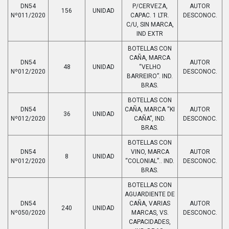
DN54
P/CERVEZA,
AUTOR
156
UNIDAD
Nº011/2020
CAPAC. 1 LTR.
DESCONOC.
C/U, SIN MARCA,
IND EXTR
BOTELLAS CON
CAÑA, MARCA
DN54
AUTOR
48
UNIDAD
“VELHO
Nº012/2020
DESCONOC.
BARREIRO”. IND.
BRAS.
BOTELLAS CON
DN54
CAÑA, MARCA “KI
AUTOR
36
UNIDAD
Nº012/2020
CAÑA”, IND.
DESCONOC.
BRAS.
BOTELLAS CON
DN54
VINO, MARCA
AUTOR
8
UNIDAD
Nº012/2020
“COLONIAL”.. IND.
DESCONOC.
BRAS.
BOTELLAS CON
AGUARDIENTE DE
DN54
CAÑA, VARIAS
AUTOR
240
UNIDAD
Nº050/2020
MARCAS, VS.
DESCONOC.
CAPACIDADES,