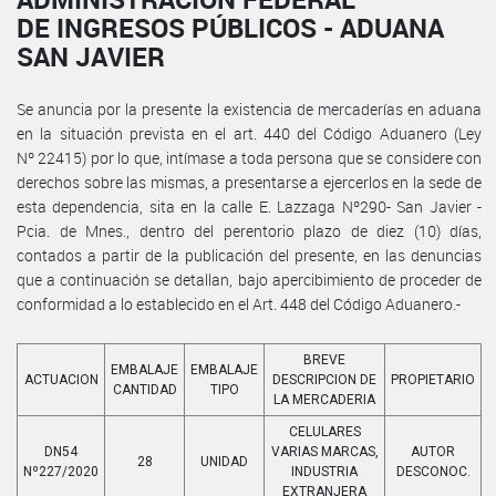
DE INGRESOS PÚBLICOS - ADUANA
SAN JAVIER
Se anuncia por la presente la existencia de mercaderías en aduana
en la situación prevista en el art. 440 del Código Aduanero (Ley
Nº 22415) por lo que, intímase a toda persona que se considere con
derechos sobre las mismas, a presentarse a ejercerlos en la sede de
esta dependencia, sita en la calle E. Lazzaga Nº290- San Javier -
Pcia. de Mnes., dentro del perentorio plazo de diez (10) días,
contados a partir de la publicación del presente, en las denuncias
que a continuación se detallan, bajo apercibimiento de proceder de
conformidad a lo establecido en el Art. 448 del Código Aduanero.-
BREVE
EMBALAJE
EMBALAJE
ACTUACION
DESCRIPCION DE
PROPIETARIO
CANTIDAD
TIPO
LA MERCADERIA
CELULARES
DN54
VARIAS MARCAS,
AUTOR
28
UNIDAD
Nº227/2020
INDUSTRIA
DESCONOC.
EXTRANJERA