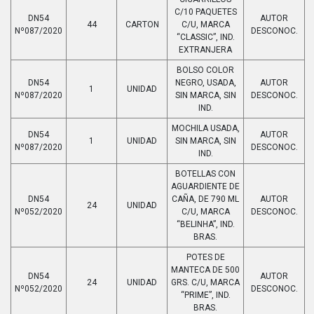
C/10 PAQUETES
DN54
AUTOR
44
CARTON
C/U, MARCA
Nº087/2020
DESCONOC.
“CLASSIC”, IND.
EXTRANJERA
BOLSO COLOR
DN54
NEGRO, USADA,
AUTOR
1
UNIDAD
Nº087/2020
SIN MARCA, SIN
DESCONOC.
IND.
MOCHILA USADA,
DN54
AUTOR
1
UNIDAD
SIN MARCA, SIN
Nº087/2020
DESCONOC.
IND.
BOTELLAS CON
AGUARDIENTE DE
DN54
CAÑA, DE 790 ML
AUTOR
24
UNIDAD
Nº052/2020
C/U, MARCA
DESCONOC.
“BELINHA”, IND.
BRAS.
POTES DE
MANTECA DE 500
DN54
AUTOR
24
UNIDAD
GRS. C/U, MARCA
Nº052/2020
DESCONOC.
“PRIME”, IND.
BRAS.