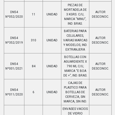
PIEZAS DE
MORTADELA DE
DN54
AUTOR
11
UNIDAD
3 KGRS. C/U,
Nº052/2020
DESCONOC.
MARCA “MINU”,
IND. BRAS.
BATERIAS PARA
CELULARES,
DN54
AUTOR
310
UNIDAD
VARIAS MARCAS
Nº352/2019
DESCONOC.
Y MODELOS, IND.
EXTRANJERA
BOTELLAS CON
AGUARDIENTE X
DN54
AUTOR
84
UNIDAD
790 ML C/U,
Nº001/2021
DESCONOC.
MARCA “E BOA
DE +”, IND. BRAS.
CAJAS DE
PLASTICO PARA
DN54
AUTOR
6
UNIDAD
BOTELLAS DE
Nº011/2020
DESCONOC.
CERVEZA, SIN
MARCA, SIN IND.
ENVASES VACIOS
DE VIDRIO