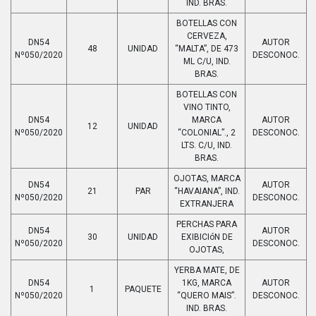
IND. BRAS.
BOTELLAS CON
CERVEZA,
DN54
AUTOR
48
UNIDAD
“MALTA”, DE 473
Nº050/2020
DESCONOC.
ML C/U, IND.
BRAS.
BOTELLAS CON
VINO TINTO,
DN54
MARCA
AUTOR
12
UNIDAD
Nº050/2020
“COLONIAL”., 2
DESCONOC.
LTS. C/U, IND.
BRAS.
OJOTAS, MARCA
DN54
AUTOR
21
PAR
“HAVAIANA”, IND.
Nº050/2020
DESCONOC.
EXTRANJERA
PERCHAS PARA
DN54
AUTOR
30
UNIDAD
EXIBICIóN DE
Nº050/2020
DESCONOC.
OJOTAS,
YERBA MATE, DE
DN54
1KG, MARCA
AUTOR
1
PAQUETE
Nº050/2020
“QUERO MAIS”.
DESCONOC.
IND. BRAS.