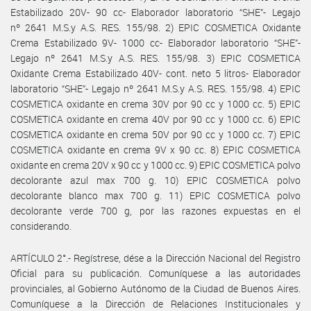
Estabilizado 20V- 90 cc- Elaborador laboratorio “SHE”- Legajo
nº 2641 M.S.y A.S. RES. 155/98. 2) EPIC COSMETICA Oxidante
Crema Estabilizado 9V- 1000 cc- Elaborador laboratorio “SHE”-
Legajo nº 2641 M.S.y A.S. RES. 155/98. 3) EPIC COSMETICA
Oxidante Crema Estabilizado 40V- cont. neto 5 litros- Elaborador
laboratorio “SHE”- Legajo nº 2641 M.S.y A.S. RES. 155/98. 4) EPIC
COSMETICA oxidante en crema 30V por 90 cc y 1000 cc. 5) EPIC
COSMETICA oxidante en crema 40V por 90 cc y 1000 cc. 6) EPIC
COSMETICA oxidante en crema 50V por 90 cc y 1000 cc. 7) EPIC
COSMETICA oxidante en crema 9V x 90 cc. 8) EPIC COSMETICA
oxidante en crema 20V x 90 cc y 1000 cc. 9) EPIC COSMETICA polvo
decolorante azul max 700 g. 10) EPIC COSMETICA polvo
decolorante blanco max 700 g. 11) EPIC COSMETICA polvo
decolorante verde 700 g, por las razones expuestas en el
considerando.
ARTÍCULO 2°.- Regístrese, dése a la Dirección Nacional del Registro
Oficial para su publicación. Comuníquese a las autoridades
provinciales, al Gobierno Autónomo de la Ciudad de Buenos Aires.
Comuníquese a la Dirección de Relaciones Institucionales y