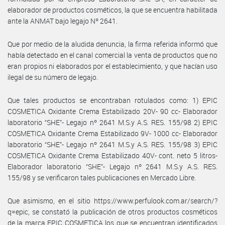
elaborador de productos cosméticos, la que se encuentra habilitada
ante la ANMAT bajo legajo Nº 2641.
Que por medio de la aludida denuncia, la firma referida informó que
había detectado en el canal comercial la venta de productos que no
eran propios ni elaborados por el establecimiento, y que hacían uso
ilegal de su número de legajo.
Que tales productos se encontraban rotulados como: 1) EPIC
COSMETICA Oxidante Crema Estabilizado 20V- 90 cc- Elaborador
laboratorio “SHE”- Legajo nº 2641 M.S.y A.S. RES. 155/98 2) EPIC
COSMETICA Oxidante Crema Estabilizado 9V- 1000 cc- Elaborador
laboratorio “SHE”- Legajo nº 2641 M.S.y A.S. RES. 155/98 3) EPIC
COSMETICA Oxidante Crema Estabilizado 40V- cont. neto 5 litros-
Elaborador laboratorio “SHE”- Legajo nº 2641 M.S.y A.S. RES.
155/98 y se verificaron tales publicaciones en Mercado Libre.
Que asimismo, en el sitio https://www.perfulook.com.ar/search/?
q=epic, se constató la publicación de otros productos cosméticos
de la marca EPIC COSMETICA los que se encuentran identificados