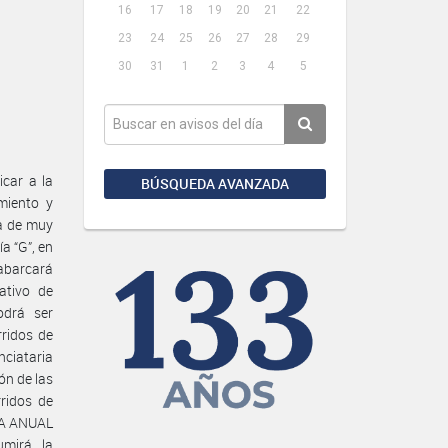
16
17
18
19
20
21
22
23
24
25
26
27
28
29
30
31
1
2
3
4
5
car a la
BÚSQUEDA AVANZADA
miento y
da de muy
a “G”, en
 abarcará
ativo de
odrá ser
rridos de
nciataria
ón de las
rridos de
ADA ANUAL
umirá la