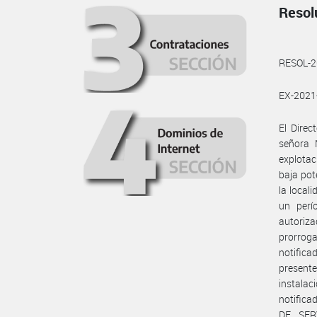
Resol
RESOL-
EX-202
El Dire
señora 
explotac
baja pot
la local
un perí
autoriz
prorroga
notifica
presente
instalac
notifica
DE SERV