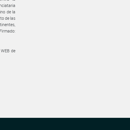
nciataria
ino de la
to de las
inentes,
Firmado:
a WEB de