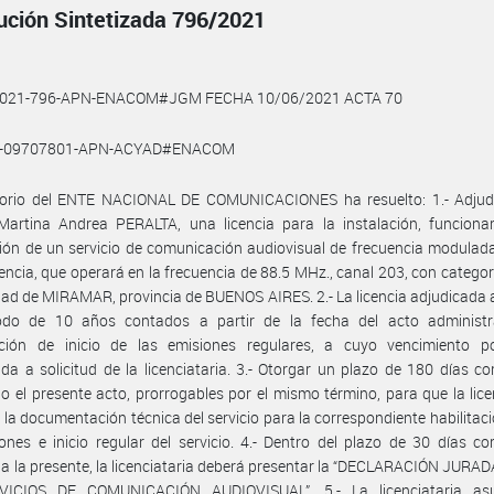
ución Sintetizada 796/2021
2021-796-APN-ENACOM#JGM FECHA 10/06/2021 ACTA 70
1-09707801-APN-ACYAD#ENACOM
ctorio del ENTE NACIONAL DE COMUNICACIONES ha resuelto: 1.- Adjudi
Martina Andrea PERALTA, una licencia para la instalación, funciona
ión de un servicio de comunicación audiovisual de frecuencia modula
encia, que operará en la frecuencia de 88.5 MHz., canal 203, con categorí
idad de MIRAMAR, provincia de BUENOS AIRES. 2.- La licencia adjudicada
odo de 10 años contados a partir de la fecha del acto administr
ación de inicio de las emisiones regulares, a cuyo vencimiento p
da a solicitud de la licenciataria. 3.- Otorgar un plazo de 180 días co
do el presente acto, prorrogables por el mismo término, para que la lice
 la documentación técnica del servicio para la correspondiente habilitaci
iones e inicio regular del servicio. 4.- Dentro del plazo de 30 días co
da la presente, la licenciataria deberá presentar la “DECLARACIÓN JUR
ICIOS DE COMUNICACIÓN AUDIOVISUAL”. 5.- La licenciataria as