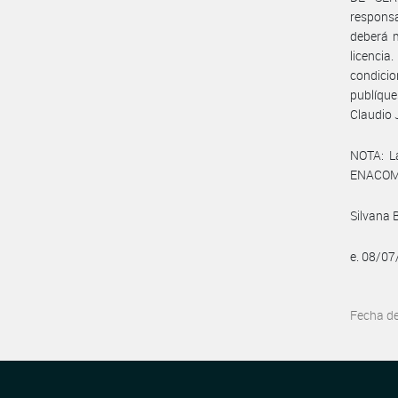
responsa
deberá m
licencia
condici
publíque
Claudio 
NOTA: L
ENACOM:
Silvana 
e. 08/0
Fecha d