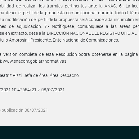
bilidad de realizar los trámites pertinentes ante la ANAC. 6.- La lice
antener el perfil de la propuesta comunicacional durante todo el térm
. La modificación del perfil de la propuesta será considerada incumplimien
ones de adjudicación. 7.- Notifíquese, comuníquese a las áreas pert
se en extracto, dese a la DIRECCIÓN NACIONAL DEL REGISTRO OFICIAL. 
Julio Ambrosini, Presidente, Ente Nacional de Comunicaciones.
a versión completa de esta Resolución podrá obtenerse en la págin
 www.enacom.gob.ar/normativas
Beatriz Rizzi, Jefa de Área, Área Despacho.
7/2021 N° 47664/21 v. 08/07/2021
e publicación 08/07/2021