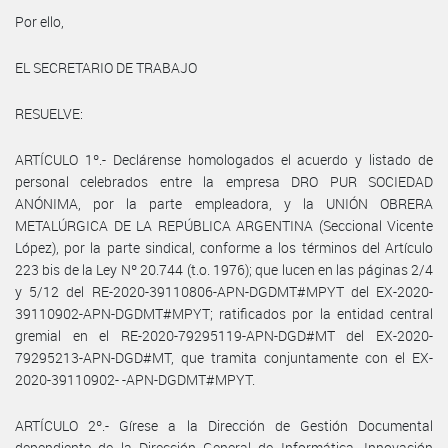
Por ello,
EL SECRETARIO DE TRABAJO
RESUELVE:
ARTÍCULO 1º.- Declárense homologados el acuerdo y listado de
personal celebrados entre la empresa DRO PUR SOCIEDAD
ANÓNIMA, por la parte empleadora, y la UNIÓN OBRERA
METALÚRGICA DE LA REPÚBLICA ARGENTINA (Seccional Vicente
López), por la parte sindical, conforme a los términos del Artículo
223 bis de la Ley Nº 20.744 (t.o. 1976); que lucen en las páginas 2/4
y 5/12 del RE-2020-39110806-APN-DGDMT#MPYT del EX-2020-
39110902-APN-DGDMT#MPYT; ratificados por la entidad central
gremial en el RE-2020-79295119-APN-DGD#MT del EX-2020-
79295213-APN-DGD#MT, que tramita conjuntamente con el EX-
2020-39110902- -APN-DGDMT#MPYT.
ARTÍCULO 2º.- Gírese a la Dirección de Gestión Documental
dependiente de la Dirección General de Informática, Innovación