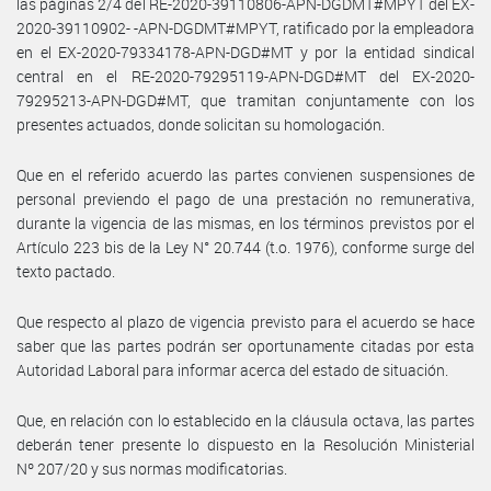
las páginas 2/4 del RE-2020-39110806-APN-DGDMT#MPYT del EX-
2020-39110902- -APN-DGDMT#MPYT, ratificado por la empleadora
en el EX-2020-79334178-APN-DGD#MT y por la entidad sindical
central en el RE-2020-79295119-APN-DGD#MT del EX-2020-
79295213-APN-DGD#MT, que tramitan conjuntamente con los
presentes actuados, donde solicitan su homologación.
Que en el referido acuerdo las partes convienen suspensiones de
personal previendo el pago de una prestación no remunerativa,
durante la vigencia de las mismas, en los términos previstos por el
Artículo 223 bis de la Ley N° 20.744 (t.o. 1976), conforme surge del
texto pactado.
Que respecto al plazo de vigencia previsto para el acuerdo se hace
saber que las partes podrán ser oportunamente citadas por esta
Autoridad Laboral para informar acerca del estado de situación.
Que, en relación con lo establecido en la cláusula octava, las partes
deberán tener presente lo dispuesto en la Resolución Ministerial
Nº 207/20 y sus normas modificatorias.