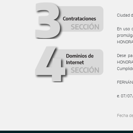
Ciudad 
En uso d
promúlg
HONORAB
Dese par
HONORA
Cumplido
FERNÁND
e. 07/0
Fecha d