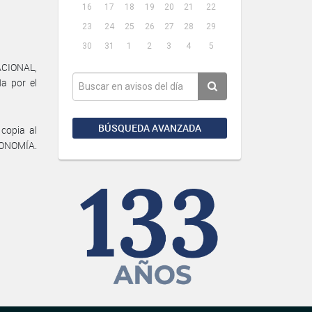
16
17
18
19
20
21
22
23
24
25
26
27
28
29
30
31
1
2
3
4
5
ACIONAL,
a por el
BÚSQUEDA AVANZADA
 copia al
ONOMÍA.