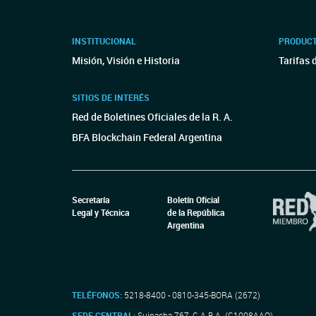
INSTITUCIONAL
PRODUCT
Misión, Visión e Historia
Tarifas 
SITIOS DE INTERÉS
Red de Boletines Oficiales de la R. A.
BFA Blockchain Federal Argentina
Secretaría
Boletín Oficial
Legal y Técnica
de la República
Argentina
TELÉFONOS:
5218-8400 - 0810-345-BORA (2672)
SEDE CENTRAL:
Suipacha 767, C.A.B.A. (C1008AAO)