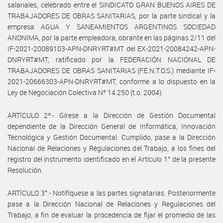
salariales, celebrado entre el SINDICATO GRAN BUENOS AIRES DE
TRABAJADORES DE OBRAS SANITARIAS, por la parte sindical y la
empresa AGUA Y SANEAMIENTOS ARGENTINOS SOCIEDAD
ANONIMA, por la parte empleadora, obrante en las páginas 2/11 del
IF-2021-20089103-APN-DNRYRT#MT del EX-2021-20084242-APN-
DNRYRT#MT, ratificado por la FEDERACIÓN NACIONAL DE
TRABAJADORES DE OBRAS SANITARIAS (F.E.N.T.O.S.) mediante IF-
2021-20666303-APN-DNRYRT#MT, conforme a lo dispuesto en la
Ley de Negociación Colectiva Nº 14.250 (t.o. 2004).
ARTÍCULO 2º.- Gírese a la Dirección de Gestión Documental
dependiente de la Dirección General de Informática, Innovación
Tecnológica y Gestión Documental. Cumplido, pase a la Dirección
Nacional de Relaciones y Regulaciones del Trabajo, a los fines del
registro del instrumento identificado en el Artículo 1° de la presente
Resolución.
ARTÍCULO 3°.- Notifíquese a las partes signatarias. Posteriormente
pase a la Dirección Nacional de Relaciones y Regulaciones del
Trabajo, a fin de evaluar la procedencia de fijar el promedio de las