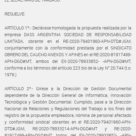
RESUELVE:
ARTÍCULO 1º.- Declárase homologada la propuesta realizada por la
empresa DASS ARGENTINA SOCIEDAD DE RESPONSABILIDAD
LIMITADA, obrante en el RE-2020-79401960-APN-DTD#JGM,
conjuntamente con la conformidad prestada por el SINDICATO
OBRERO DEL CAUCHO ANEXOS Y AFINES en el RE-2020-81917499-
APN-DGD#MT, ambos del EX-2020-78933852- -APN-DGD#MT,
conforme a los términos del artículo 223 bis de la Ley N° 20.744 (t.o.
1976.)
ARTÍCULO 2º.- Gírese a la Dirección de Gestión Documental
dependiente de la Dirección General de Informática, Innovación
Tecnológica y Gestión Documental. Cumplido, pase a la Dirección
Nacional de Relaciones y Regulaciones del Trabajo a los fines del
registro de la propuesta empleadora, nómina de personal afectado
y conformidad sindical obrantes en el RE-2020-79401960-APN-
DTD#JGM, RE-2020-78933214-APN-DGD#MT y RE-2020-
81917499-APN-DGD#MT, todos del EX-2020-78933852- -APN-