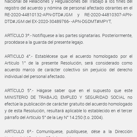
Nacional de Relaciones y Regulaciones del Trabajo a los fines del
registro del acuerdo y nómina de personal afectado obrantes en el
RE-2020-44810132-APN-DTD#JGM y RE-2020-44810307-APN-
DTD#JGM del EX-2020-30489766- -APN-DGDMT#MPYT,
ARTÍCULO 3º.- Notifíquese a las partes signatarias. Posteriormente,
procédase a la guarda del presente legajo.
ARTICULO 4°.- Establécese que el acuerdo homologado por el
Artículo 1° de la presente Resolución, será considerado como
acuerdo marco de carácter colectivo sin perjuicio del derecho
individual del personal afectado.
ARTÍCULO 5°.- Hágase saber que en el supuesto que este
MINISTERIO DE TRABAJO, EMPLEO Y SEGURIDAD SOCIAL no
efectúe la publicación de carácter gratuito del acuerdo homologado
y de esta Resolución, resultará aplicable lo establecido en el tercer
párrafo del Artículo 5° de la Ley N° 14.250 (t.o. 2004).
ARTÍCULO 6º.- Comuníquese, publíquese, dése a la Dirección