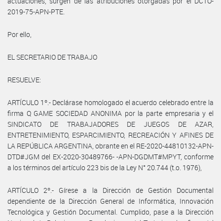
actuaciones, surgen de las atribuciones otorgadas por el DCTO-
2019-75-APN-PTE.
Por ello,
EL SECRETARIO DE TRABAJO
RESUELVE:
ARTÍCULO 1º.- Declárase homologado el acuerdo celebrado entre la
firma Q GAME SOCIEDAD ANONIMA por la parte empresaria y el
SINDICATO DE TRABAJADORES DE JUEGOS DE AZAR,
ENTRETENIMIENTO, ESPARCIMIENTO, RECREACIÓN Y AFINES DE
LA REPÚBLICA ARGENTINA, obrante en el RE-2020-44810132-APN-
DTD#JGM del EX-2020-30489766- -APN-DGDMT#MPYT, conforme
a los términos del artículo 223 bis de la Ley N° 20.744 (t.o. 1976),
ARTÍCULO 2º.- Gírese a la Dirección de Gestión Documental
dependiente de la Dirección General de Informática, Innovación
Tecnológica y Gestión Documental. Cumplido, pase a la Dirección