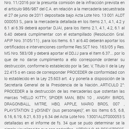
Nro. 11/2016 por la presunta comisión de la infracción prevista en
el artículo 986/987 del C.A. en relación a la mercadería secuestrada
el 27 de junio de 2011 depositada bajo Acta Lote Nro. 13 001 ALOT
000053 S., para la mercadería detallada en los Items 2.1, 4.1, 4.2 y
6.1 al 6.39 deberá aportar DJAI, para los Items 2.1, 4.1, 4.2, 6.1 al
6.40 deberá cumplimentar con el estampillado (Resolución Gral.
AFIP Nro. 3105/11) , para los Items. 6.1 al 6.40 deberán aportar los
certificados e intervenciones conforme Res.SCT Nro. 163/05 y Res.
MS Nro. 583/08 y deberá aportar el DDJJ para el Item 6.37…. por lo
que de no darse cumplimiento a ello corresponde ordenar su
destrucción, conforme lo establecido por la Sec. V, Título II de la Ley
22.415 o en caso de corresponder PROCEDER de conformidad con
lo establecido en la Ley 25.603 art. 4 y ponerla a disposición de la
Secretaría General de la Presidencia de la Nación…ARTICULO 2°:
PROCEDER a la destrucción de las mercaderías que ostentan las
marcas “HELLO KITTY, SPIDER MAN, BEN 10 , ANGRY BIRDS,
DRAGONBALL, MITRE, HBO, APPLE, MARIO BROS, 007 ,
PLAYSTATION 2 yDISNEY (sus personajes)”, en los Items 6.5, 6.8,
6.16, 6.19, 6.21, 6.33 y 6.34 del Acta Lote Nro. 13001ALOT000053 S
detalladas en el informe de fs. 34 que se pudo determinar se la