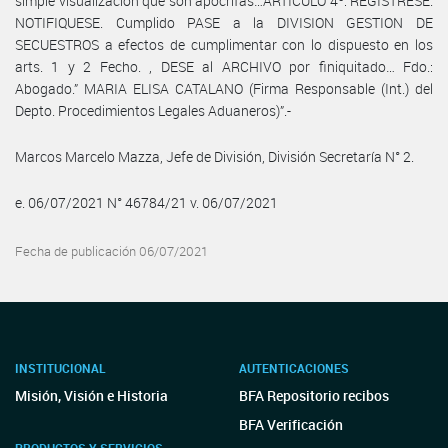
simple visualización que son apócrifas…ARTICULO 4º: REGISTRESE.
NOTIFIQUESE. Cumplido PASE a la DIVISION GESTION DE
SECUESTROS a efectos de cumplimentar con lo dispuesto en los
arts. 1 y 2 Fecho. , DESE al ARCHIVO por finiquitado… Fdo.:
Abogado.” MARIA ELISA CATALANO (Firma Responsable (Int.) del
Depto. Procedimientos Legales Aduaneros)”.-
Marcos Marcelo Mazza, Jefe de División, División Secretaría N° 2.
e. 06/07/2021 N° 46784/21 v. 06/07/2021
Fecha de publicación 06/07/2021
INSTITUCIONAL
AUTENTICACIONES
Misión, Visión e Historia
BFA Repositorio recibos
BFA Verificación