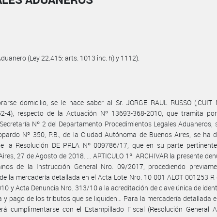
2
duanero (Ley 22.415: arts. 1013 inc. h) y 1112).
orarse domicilio, se le hace saber al Sr. JORGE RAUL RUSSO (,CUIT 
2-4), respecto de la Actuación Nº 13693-368-2010, que tramita por
 Secretaría Nº 2 del Departamento Procedimientos Legales Aduaneros, s
opardo Nº 350, P.B., de la Ciudad Autónoma de Buenos Aires, se ha d
rle la Resolución DE PRLA Nº 009786/17, que en su parte pertinente 
ires, 27 de Agosto de 2018. … ARTICULO 1º: ARCHIVAR la presente den
minos de la Instrucción General Nro. 09/2017, procediendo previame
de la mercadería detallada en el Acta Lote Nro. 10 001 ALOT 001253 R
10 y Acta Denuncia Nro. 313/10 a la acreditación de clave única de ident
ia y pago de los tributos que se liquiden… Para la mercadería detallada e
erá cumplimentarse con el Estampillado Fiscal (Resolución General A