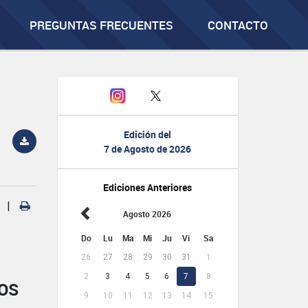
PREGUNTAS FRECUENTES
CONTACTO
Edición del
7 de Agosto de 2026
Ediciones Anteriores
|
Agosto 2026
Do
Lu
Ma
Mi
Ju
Vi
Sa
26
27
28
29
30
31
1
2
3
4
5
6
7
8
OS
9
10
11
12
13
14
15