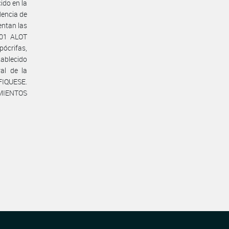
do en la
dencia de
entan las
001 ALOT
pócrifas,
tablecido
al de la
FIQUESE.
IMIENTOS