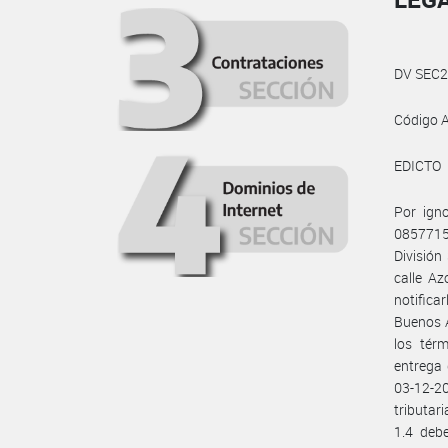
DV SEC
Código A
EDICTO
Por ign
0857715
División
calle Az
notifica
Buenos A
los tér
entrega 
03-12-20
tributar
1.4 deb