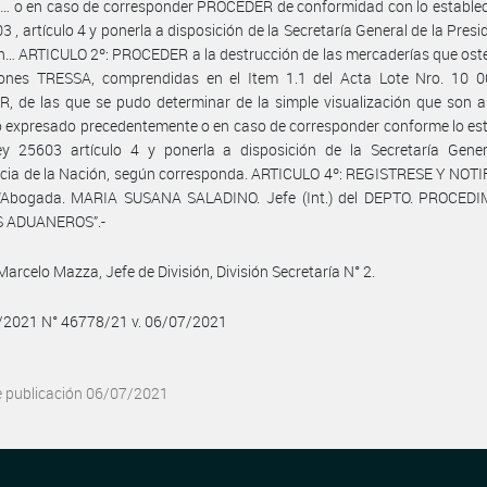
 o en caso de corresponder PROCEDER de conformidad con lo estableci
3 , artículo 4 y ponerla a disposición de la Secretaría General de la Presi
n… ARTICULO 2º: PROCEDER a la destrucción de las mercaderías que ost
ciones TRESSA, comprendidas en el Item 1.1 del Acta Lote Nro. 10 
, de las que se pudo determinar de la simple visualización que son a
o expresado precedentemente o en caso de corresponder conforme lo es
ey 25603 artículo 4 y ponerla a disposición de la Secretaría Gener
cia de la Nación, según corresponda. ARTICULO 4º: REGISTRESE Y NOTI
 “Abogada. MARIA SUSANA SALADINO. Jefe (Int.) del DEPTO. PROCED
 ADUANEROS”.-
arcelo Mazza, Jefe de División, División Secretaría N° 2.
7/2021 N° 46778/21 v. 06/07/2021
e publicación 06/07/2021