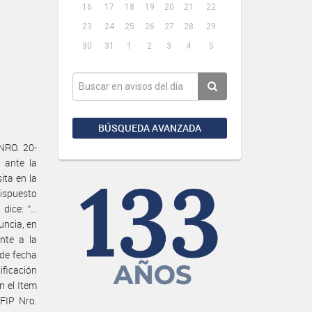
16
17
18
19
20
21
22
23
24
25
26
27
28
29
30
31
1
2
3
4
5
BÚSQUEDA AVANZADA
NRO. 20-
 ante la
ita en la
ispuesto
dice: “…
uncia, en
nte a la
 de fecha
ificación
n el Item
FIP Nro.