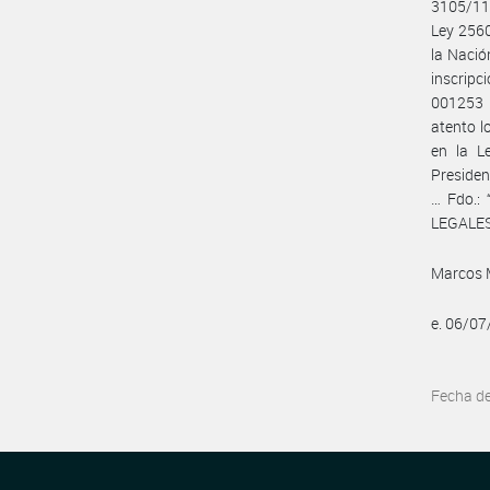
3105/11…
Ley 2560
la Nació
inscrip
001253 R
atento l
en la L
Presiden
… Fdo.:
LEGALES
Marcos M
e. 06/0
Fecha d