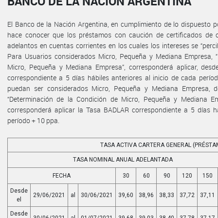
BANCO DE LA NACIÓN ARGENTINA
El Banco de la Nación Argentina, en cumplimiento de lo dispuesto por
hace conocer que los préstamos con caución de certificados de 
adelantos en cuentas corrientes en los cuales los intereses se “perc
Para Usuarios considerados Micro, Pequeña y Mediana Empresa, “
Micro, Pequeña y Mediana Empresa”, corresponderá aplicar, desd
correspondiente a 5 días hábiles anteriores al inicio de cada perí
puedan ser considerados Micro, Pequeña y Mediana Empresa, de
“Determinación de la Condición de Micro, Pequeña y Mediana Emp
corresponderá aplicar la Tasa BADLAR correspondiente a 5 días háb
período + 10 ppa.
TASA ACTIVA CARTERA GENERAL (PRÉSTA
TASA NOMINAL ANUAL ADELANTADA
FECHA
30
60
90
120
150
Desde
29/06/2021
al
30/06/2021
39,60
38,96
38,33
37,72
37,11
el
Desde
30/06/2021
al
01/07/2021
39,68
39,03
38,40
37,78
37,17