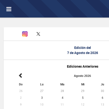
Toggle
navigation
Edición del
7 de Agosto de 2026
Ediciones Anteriores
Agosto 2026
Do
Lu
Ma
Mi
Ju
26
27
28
29
30
2
3
4
5
6
9
10
11
12
13