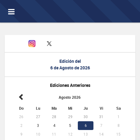
Toggle
navigation
Edición del
6 de Agosto de 2026
Ediciones Anteriores
Agosto 2026
Do
Lu
Ma
Mi
Ju
Vi
Sa
26
27
28
29
30
31
1
2
3
4
5
6
7
8
9
10
11
12
13
14
15