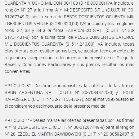
CUARENTA Y OCHO MIL CON 00/100 ($ 48.000,00) IVA incluido, el
renglón N° 27 a la firma A Y M D’ESPOSITO S.R.L. (C.U.I.T. N° 30-
61267749-9) por la suma de PESOS DOSCIENTOS OCHENTA MIL
TRESCIENTOS VEINTE ($ 280.320,00) IVA incluido y los renglones
Nros. 32, 33 y 34 a la firma FABRICALCO S.R.L. (C.U.I.T. N° 30-
51731481-8) por la suma total de PESOS QUINIENTOS CATORCE
MIL DOSCIENTOS CUARENTA ($ 514.240,00) IVA incluido, todas
ellas ofertas que resultan admisibles, se ajustan técnicamente a lo
requerido y cumplen con la documentación prevista en el Pliego de
Bases y Condiciones Particulares y sus precios resultar los más
convenientes.
ARTÍCULO 3°.- Decláranse inadmisibles las ofertas de las firmas
BRUN ARGENTINA S.R.L. (C.U.I.T. N° 30-70843720-0) y TEXTIL
KAIROS S.R.L. (C.U.I.T. N° 30-71155430-7), por el motivo expuesto en
el considerando decimocuarto de la presente medida.
ARTÍCULO 4°.- Desestímanse las ofertas presentadas por las firmas
A Y M D’ESPOSITO S.R.L. (C.U.I.T. N° 30-61267749-9) para el renglón
N° 28, EZEQUIEL MARTÍN DAWIDOWSKI (C.U.I.T. N° 20-30592407-6)