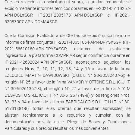
Que, en relación a lo solicitado ut supra, la unidad requirente se
expidió mediante informes técnicos obrantes en IF-2021-05119257-
APN-DGL#SGP, IF-2021-20351731-APN-DGL#SGP e IF-2021-
52083007-APN-DGMA#SGP.
Que la Comisión Evaluadora de Ofertas se expidió suscribiendo el
informe de firma conjunta IF-2021-40651064-APN-DPYS#SGP e IF-
2021-56610160-APN-DPYS#SGP, dictamen de evaluación
ingresado a la plataforma COMPR.AR según constancia obrante en
IF-2021-42632024-APN-DPYS#SGP, aconsejando adjudicar los
renglones Nros. 2, 10, 11, 12, 13, 14 y 16 a favor de la firma
EZEQUIEL MARTÍN DAWIDOWSKI (C.U.I.T. N° 20-30592407-6); el
renglón N° 25 a favor de la firma VANVOR Y OTTONE S.R.L. (C.U.I.T.
N° 30-50261367-3); el renglón N° 27 a favor de la firma A Y M
D’ESPOSITO S.R.L. (C.U.I.T. N° 30-61267749-9); y los renglones Nros.
32, 33 y 34 a favor de la firma FABRICALCO S.R.L. (C.U.I.T. N° 30-
51731481-8); todas ellas ofertas que resultan admisibles, se
ajustan técnicamente a lo requerido y cumplen con la
documentación prevista en el Pliego de Bases y Condiciones
Particulares y sus precios resultar los más convenientes.