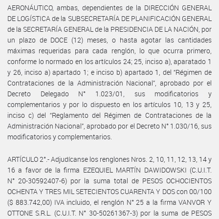
AERONÁUTICO, ambas, dependientes de la DIRECCIÓN GENERAL
DE LOGÍSTICA de la SUBSECRETARÍA DE PLANIFICACIÓN GENERAL
de la SECRETARÍA GENERAL de la PRESIDENCIA DE LA NACIÓN, por
un plazo de DOCE (12) meses, o hasta agotar las cantidades
máximas requeridas para cada renglón, lo que ocurra primero,
conforme lo normado en los artículos 24; 25, inciso a), aparatado 1
y 26, inciso a) apartado 1; e inciso b) apartado 1, del “Régimen de
Contrataciones de la Administración Nacional”, aprobado por el
Decreto Delegado N° 1.023/01, sus modificatorios y
complementarios y por lo dispuesto en los artículos 10, 13 y 25,
inciso c) del “Reglamento del Régimen de Contrataciones de la
Administración Nacional”, aprobado por el Decreto N° 1.030/16, sus
modificatorios y complementarios.
ARTÍCULO 2°.- Adjudícanse los renglones Nros. 2, 10, 11, 12, 13, 14 y
16 a favor de la firma EZEQUIEL MARTÍN DAWIDOWSKI (C.U.I.T.
N° 20-30592407-6) por la suma total de PESOS OCHOCIENTOS
OCHENTA Y TRES MIL SETECIENTOS CUARENTA Y DOS con 00/100
($ 883.742,00) IVA incluido, el renglón N° 25 a la firma VANVOR Y
OTTONE S.R.L. (C.U.I.T. N° 30-50261367-3) por la suma de PESOS