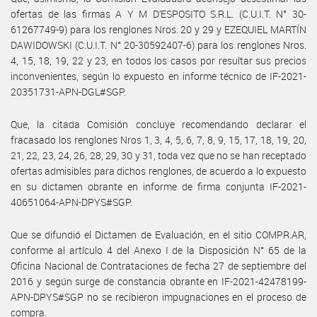
ofertas de las firmas A Y M D’ESPOSITO S.R.L. (C.U.I.T. N° 30-
61267749-9) para los renglones Nros. 20 y 29 y EZEQUIEL MARTÍN
DAWIDOWSKI (C.U.I.T. N° 20-30592407-6) para los renglones Nros.
4, 15, 18, 19, 22 y 23, en todos los casos por resultar sus precios
inconvenientes, según lo expuesto en informe técnico de IF-2021-
20351731-APN-DGL#SGP.
Que, la citada Comisión concluye recomendando declarar el
fracasado los renglones Nros 1, 3, 4, 5, 6, 7, 8, 9, 15, 17, 18, 19, 20,
21, 22, 23, 24, 26, 28, 29, 30 y 31, toda vez que no se han receptado
ofertas admisibles para dichos renglones, de acuerdo a lo expuesto
en su dictamen obrante en informe de firma conjunta IF-2021-
40651064-APN-DPYS#SGP.
Que se difundió el Dictamen de Evaluación, en el sitio COMPR.AR,
conforme al artículo 4 del Anexo I de la Disposición N° 65 de la
Oficina Nacional de Contrataciones de fecha 27 de septiembre del
2016 y según surge de constancia obrante en IF-2021-42478199-
APN-DPYS#SGP no se recibieron impugnaciones en el proceso de
compra.