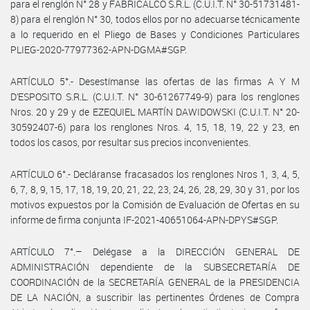
para el renglón N° 28 y FABRICALCO S.R.L. (C.U.I.T. N° 30-51731481-
8) para el renglón N° 30, todos ellos por no adecuarse técnicamente
a lo requerido en el Pliego de Bases y Condiciones Particulares
PLIEG-2020-77977362-APN-DGMA#SGP.
ARTÍCULO 5°.- Desestímanse las ofertas de las firmas A Y M
D’ESPOSITO S.R.L. (C.U.I.T. N° 30-61267749-9) para los renglones
Nros. 20 y 29 y de EZEQUIEL MARTÍN DAWIDOWSKI (C.U.I.T. N° 20-
30592407-6) para los renglones Nros. 4, 15, 18, 19, 22 y 23, en
todos los casos, por resultar sus precios inconvenientes.
ARTÍCULO 6°.- Decláranse fracasados los renglones Nros 1, 3, 4, 5,
6, 7, 8, 9, 15, 17, 18, 19, 20, 21, 22, 23, 24, 26, 28, 29, 30 y 31, por los
motivos expuestos por la Comisión de Evaluación de Ofertas en su
informe de firma conjunta IF-2021-40651064-APN-DPYS#SGP.
ARTÍCULO 7°.– Delégase a la DIRECCIÓN GENERAL DE
ADMINISTRACIÓN dependiente de la SUBSECRETARÍA DE
COORDINACIÓN de la SECRETARÍA GENERAL de la PRESIDENCIA
DE LA NACIÓN, a suscribir las pertinentes Órdenes de Compra