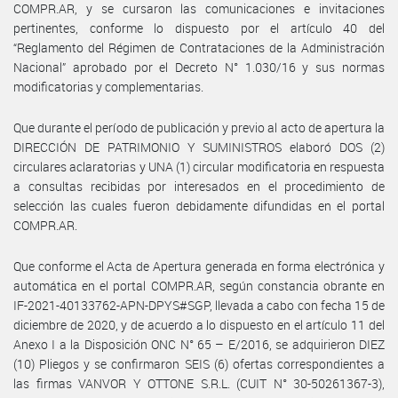
COMPR.AR, y se cursaron las comunicaciones e invitaciones
pertinentes, conforme lo dispuesto por el artículo 40 del
“Reglamento del Régimen de Contrataciones de la Administración
Nacional” aprobado por el Decreto N° 1.030/16 y sus normas
modificatorias y complementarias.
Que durante el período de publicación y previo al acto de apertura la
DIRECCIÓN DE PATRIMONIO Y SUMINISTROS elaboró DOS (2)
circulares aclaratorias y UNA (1) circular modificatoria en respuesta
a consultas recibidas por interesados en el procedimiento de
selección las cuales fueron debidamente difundidas en el portal
COMPR.AR.
Que conforme el Acta de Apertura generada en forma electrónica y
automática en el portal COMPR.AR, según constancia obrante en
IF-2021-40133762-APN-DPYS#SGP, llevada a cabo con fecha 15 de
diciembre de 2020, y de acuerdo a lo dispuesto en el artículo 11 del
Anexo I a la Disposición ONC N° 65 – E/2016, se adquirieron DIEZ
(10) Pliegos y se confirmaron SEIS (6) ofertas correspondientes a
las firmas VANVOR Y OTTONE S.R.L. (CUIT N° 30-50261367-3),