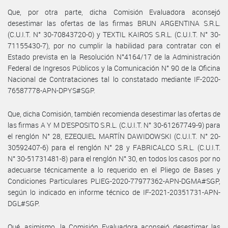
Que, por otra parte, dicha Comisión Evaluadora aconsejó
desestimar las ofertas de las firmas BRUN ARGENTINA S.R.L.
(C.U.I.T. N° 30-70843720-0) y TEXTIL KAIROS S.R.L. (C.U.I.T. N° 30-
71155430-7), por no cumplir la habilidad para contratar con el
Estado prevista en la Resolución N°4164/17 de la Administración
Federal de Ingresos Públicos y la Comunicación N° 90 de la Oficina
Nacional de Contrataciones tal lo constatado mediante IF-2020-
76587778-APN-DPYS#SGP.
Que, dicha Comisión, también recomienda desestimar las ofertas de
las firmas A Y M D’ESPOSITO S.R.L. (C.U.I.T. N° 30-61267749-9) para
el renglón N° 28, EZEQUIEL MARTÍN DAWIDOWSKI (C.U.I.T. N° 20-
30592407-6) para el renglón N° 28 y FABRICALCO S.R.L. (C.U.I.T.
N° 30-51731481-8) para el renglón N° 30, en todos los casos por no
adecuarse técnicamente a lo requerido en el Pliego de Bases y
Condiciones Particulares PLIEG-2020-77977362-APN-DGMA#SGP,
según lo indicado en informe técnico de IF-2021-20351731-APN-
DGL#SGP.
Qué, asimismo, la Comisión Evaluadora aconsejó desestimar las