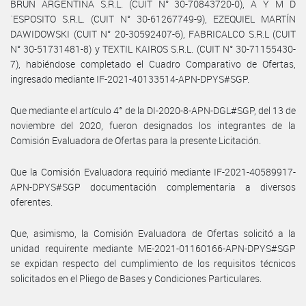
BRUN ARGENTINA S.R.L. (CUIT N° 30-70843720-0), A Y M D
´ESPOSITO S.R.L. (CUIT N° 30-61267749-9), EZEQUIEL MARTÍN
DAWIDOWSKI (CUIT N° 20-30592407-6), FABRICALCO S.R.L (CUIT
N° 30-51731481-8) y TEXTIL KAIROS S.R.L. (CUIT N° 30-71155430-
7), habiéndose completado el Cuadro Comparativo de Ofertas,
ingresado mediante IF-2021-40133514-APN-DPYS#SGP.
Que mediante el artículo 4° de la DI-2020-8-APN-DGL#SGP, del 13 de
noviembre del 2020, fueron designados los integrantes de la
Comisión Evaluadora de Ofertas para la presente Licitación.
Que la Comisión Evaluadora requirió mediante IF-2021-40589917-
APN-DPYS#SGP documentación complementaria a diversos
oferentes.
Que, asimismo, la Comisión Evaluadora de Ofertas solicitó a la
unidad requirente mediante ME-2021-01160166-APN-DPYS#SGP
se expidan respecto del cumplimiento de los requisitos técnicos
solicitados en el Pliego de Bases y Condiciones Particulares.