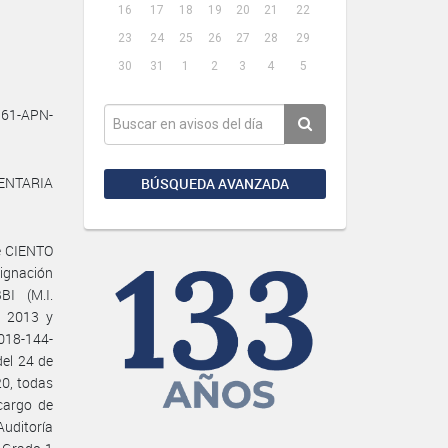
16
17
18
19
20
21
22
23
24
25
26
27
28
29
30
31
1
2
3
4
5
61-APN-
ENTARIA
BÚSQUEDA AVANZADA
de CIENTO
signación
BI (M.I.
e 2013 y
2018-144-
el 24 de
0, todas
cargo de
Auditoría