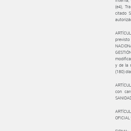
Interna,
(e4), Tr
citado 
autorizá
ARTÍCULO
previsto
NACIONA
GESTIÓN
modifica
y de la 
(180) dí
ARTÍCULO
con car
SANIDAD
ARTÍCUL
OFICIAL 