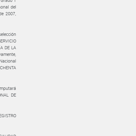
, Grado 1
sonal del
de 2007,
selección
 SERVICIO
ÍA DE LA
vamente,
 Nacional
 OCHENTA
 imputará
IONAL DE
REGISTRO