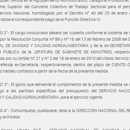
 quien revista en el Agrupamiento Administrativo, Categoría Profesional
amo Superior del Convenio Colectivo de Trabajo Sectorial para el per
Servicio Nacional, homologado por el Decreto N° 40 del 25 de enero 
ndose el correspondiente pago de la Función Directiva IV.
 2°.- El cargo involucrado deberá ser cubierto conforme el sistema de 
 por la Resolución Conjunta Nº 89 y Nº 16 del 13 de febrero de 2008 del
L DE SANIDAD Y CALIDAD AGROALIMENTARIA y de la ex-SECRETAR
 PÚBLICA de la JEFATURA DE GABINETE DE MINISTROS, respecti
da por su similar N° 21 y N° 2 del 18 de enero de 2010 del citado Servicio
referida ex-Secretaría, respectivamente, dentro del plazo de CIENTO
as hábiles contados a partir de la fecha de la presente medida.
 3°.- El gasto que demande el cumplimiento de la presente medida se
go a las partidas específicas del presupuesto del SERVICIO NAC
 Y CALIDAD AGROALIMENTARIA, para el ejercicio vigente.
O 4°.- Comuníquese, publíquese, dese a la DIRECCIÓN NACIONAL DEL 
y archívese.