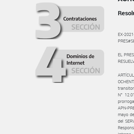
Resol
EX-202
PRES#SE
EL PRE
RESUELV
ARTÍCULO
OCHENTA 
transit
N° 12.0
prorroga
APN-PRE
mayo de
del SER
Responsa