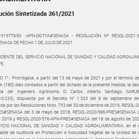
ución Sintetizada 361/2021
1-51577630- -APN-DGTYA#SENASA - RESOLUCIÓN Nº RESOL-2021-3
NASA DE FECHA 1 DE JULIO DE 2021
SIDENTE DEL SERVICIO NACIONAL DE SANIDAD Y CALIDAD AGROALIM
E:
 1°.- Prorrógase, a partir del 13 de mayo de 2021 y por el término 
(180) días contados a partir del dictado de la presente medida, la de
oria del Ingeniero Agrónomo D. Carlos Alberto Santiago SARUB
10.233), dispuesta por el Decreto N° 1.333 del 9 de septiembre d
da por las Resoluciones Nros. 753 del 20 de diciembre de 2016, RESOL-
S#SENASA del 3 de mayo de 2018, RESOL-2020-586-PRES#SENASA d
 2019 y RESOL-2020-576-APN-PRES#SENASA del 18 de agosto de 202
VICIO NACIONAL DE SANIDAD Y CALIDAD AGROALIMENTARIA, en el 
ble de Auditoría en Protección e Inocuidad Vegetal de la Unidad de 