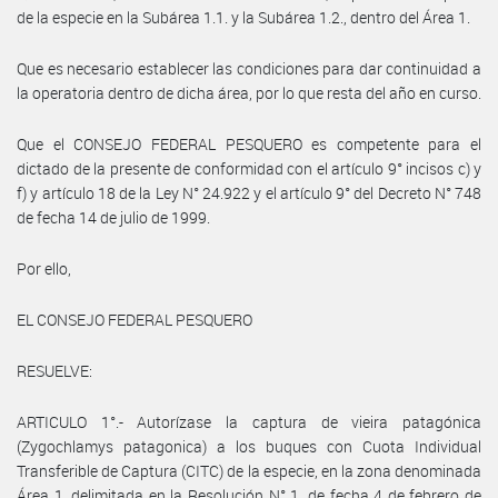
de la especie en la Subárea 1.1. y la Subárea 1.2., dentro del Área 1.
Que es necesario establecer las condiciones para dar continuidad a
la operatoria dentro de dicha área, por lo que resta del año en curso.
Que el CONSEJO FEDERAL PESQUERO es competente para el
dictado de la presente de conformidad con el artículo 9° incisos c) y
f) y artículo 18 de la Ley N° 24.922 y el artículo 9° del Decreto N° 748
de fecha 14 de julio de 1999.
Por ello,
EL CONSEJO FEDERAL PESQUERO
RESUELVE:
ARTICULO 1°.- Autorízase la captura de vieira patagónica
(Zygochlamys patagonica) a los buques con Cuota Individual
Transferible de Captura (CITC) de la especie, en la zona denominada
Área 1, delimitada en la Resolución N° 1, de fecha 4 de febrero de