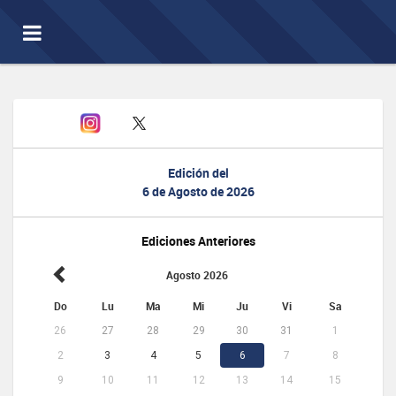
Toggle
navigation
Edición del
6 de Agosto de 2026
Ediciones Anteriores
Agosto 2026
Do
Lu
Ma
Mi
Ju
Vi
Sa
26
27
28
29
30
31
1
2
3
4
5
6
7
8
9
10
11
12
13
14
15