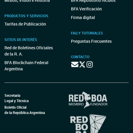
Misión, Visión e Historia
BFA Repositorio recibos
BFA Verificación
PRODUCTOS Y SERVICIOS
Firma digital
Tarifas de Publicación
FAQ Y TUTORIALES
SITIOS DE INTERÉS
Preguntas Frecuentes
Red de Boletines Oficiales
de la R. A.
CONTACTO
BFA Blockchain Federal
Argentina
Secretaría
Legal y Técnica
Boletín Oficial
de la República Argentina