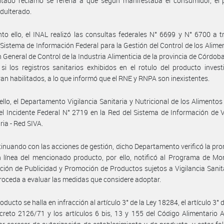
itado reclamo se refería a que según manifestaba el consumidor, el 
adulterado.
to ello, el INAL realizó las consultas federales N° 6699 y N° 6700 a t
Sistema de Información Federal para la Gestión del Control de los Alimen
n General de Control de la Industria Alimenticia de la provincia de Córdoba,
r si los registros sanitarios exhibidos en el rotulo del producto inves
an habilitados, a lo que informó que el RNE y RNPA son inexistentes.
ello, el Departamento Vigilancia Sanitaria y Nutricional de los Alimentos
 el Incidente Federal N° 2719 en la Red del Sistema de Información de V
ria - Red SIVA.
inuando con las acciones de gestión, dicho Departamento verificó la pr
 línea del mencionado producto, por ello, notificó al Programa de Mo
ación de Publicidad y Promoción de Productos sujetos a Vigilancia Sanita
roceda a evaluar las medidas que considere adoptar.
oducto se halla en infracción al artículo 3° de la Ley 18284, el artículo 3°
ecreto 2126/71 y los artículos 6 bis, 13 y 155 del Código Alimentario 