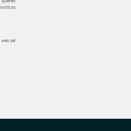
 quienes
nstituto
n web del