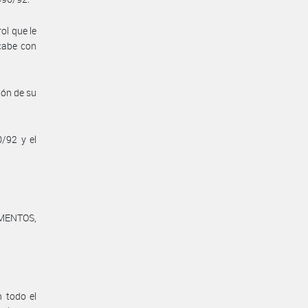
ol que le
 cabe con
ión de su
0/92 y el
MENTOS,
n todo el