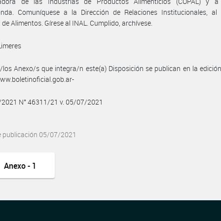
adora de las Industrias de Productos Alimenticios (COPAL) y a
nda. Comuníquese a la Dirección de Relaciones Institucionales, al I
 de Alimentos. Gírese al INAL. Cumplido, archívese.
Limeres
/los Anexo/s que integra/n este(a) Disposición se publican en la edició
w.boletinoficial.gob.ar-
7/2021 N° 46311/21 v. 05/07/2021
e publicación 05/07/2021
Anexo - 1