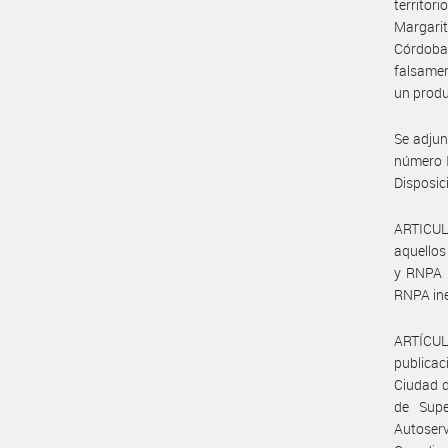
territo
Margari
Córdoba 
falsamen
un produ
Se adjun
número 
Disposic
ARTICULO
aquellos
y RNPA 
RNPA ine
ARTÍCULO
publicac
Ciudad d
de Supe
Autoserv