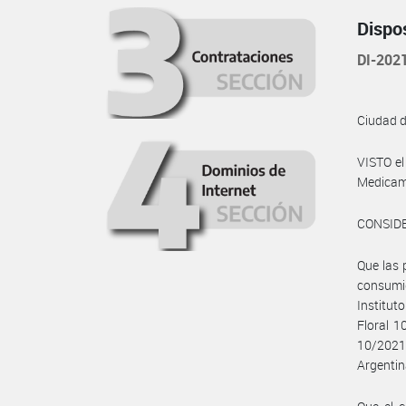
Dispo
DI-20
Ciudad 
VISTO e
Medicame
CONSID
Que las 
consumid
Institut
Floral 1
10/2021
Argentin