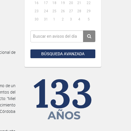
16
17
18
19
20
21
22
23
24
25
26
27
28
29
30
31
1
2
3
4
5
ional de
BÚSQUEDA AVANZADA
amo de un
entos del
to: “Miel
cimiento
 Córdoba