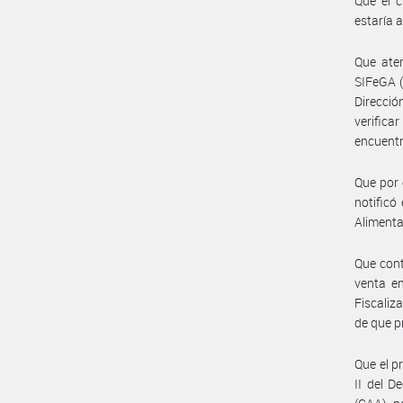
Que el c
estaría 
Que aten
SIFeGA (
Direcció
verifica
encuentr
Que por 
notificó
Alimenta
Que cont
venta en
Fiscaliz
de que p
Que el pr
II del D