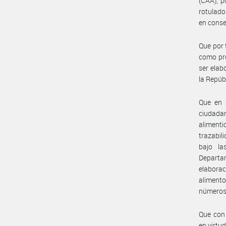
(CAA), p
rotulado
en conse
Que por 
como pro
ser elab
la Repúb
Que en a
ciudadan
aliment
trazabil
bajo la
Departa
elaborac
alimento
números
Que con 
en virtud