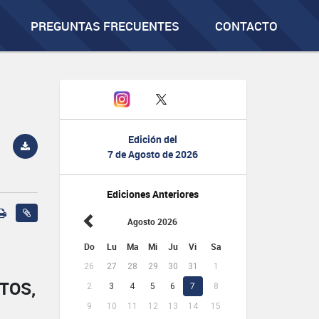
PREGUNTAS FRECUENTES
CONTACTO
Edición del
7 de Agosto de 2026
Ediciones Anteriores
Agosto 2026
Do
Lu
Ma
Mi
Ju
Vi
Sa
26
27
28
29
30
31
1
TOS,
2
3
4
5
6
7
8
9
10
11
12
13
14
15