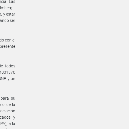
ncia Las
lmberg -
, y estar
tando ser
do con el
presente
de todos
 04001370
RNE y un
 para su
mo de la
sociación
rcados y
PA), a la