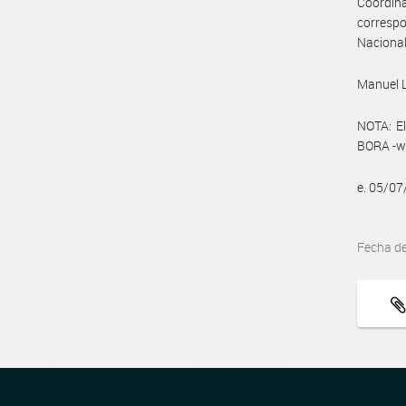
Coordin
correspo
Nacional
Manuel 
NOTA: El
BORA -ww
e. 05/0
Fecha d