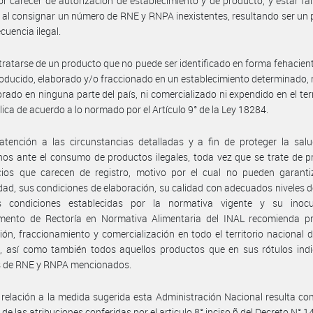
or carecer de autorización de establecimiento y de producto, y estar f
 al consignar un número de RNE y RNPA inexistentes, resultando ser un
cuencia ilegal.
tratarse de un producto que no puede ser identificado en forma fehacient
ducido, elaborado y/o fraccionado en un establecimiento determinado,
orado en ninguna parte del país, ni comercializado ni expendido en el terr
lica de acuerdo a lo normado por el Artículo 9° de la Ley 18284.
tención a las circunstancias detalladas y a fin de proteger la salu
os ante el consumo de productos ilegales, toda vez que se trate de 
icios que carecen de registro, motivo por el cual no pueden garanti
idad, sus condiciones de elaboración, su calidad con adecuados niveles d
s condiciones establecidas por la normativa vigente y su inocu
mento de Rectoría en Normativa Alimentaria del INAL recomienda pro
ión, fraccionamiento y comercialización en todo el territorio nacional d
, así como también todos aquellos productos que en sus rótulos indi
 de RNE y RNPA mencionados.
relación a la medida sugerida esta Administración Nacional resulta c
 de las atribuciones conferidas por el articulo 8° inciso ñ del Decreto N° 