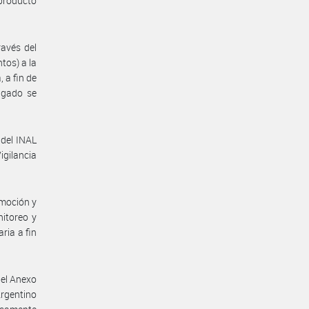
producto
ravés del
tos) a la
 a fin de
tigado se
 del INAL
igilancia
omoción y
nitoreo y
ria a fin
 del Anexo
Argentino