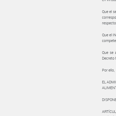
Que el s
correspo
respecto
Que el I
compete
Que se a
Decreto 
Por ello,
EL ADM
ALIMEN
DISPONE
ARTÍCULO