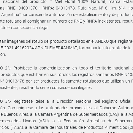
rio nacional del producto: “ Miel Floral 100% Natural, marca Esta
tas, RNE: 04001370 - RNPA: 04013478, Ruta Nac. N° 8 Km. 614 Ho
Argentina” por carecer de autorización de establecimiento y de producto
te rotulado al consignar un número de RNE y RNPA inexistentes, resul
cto en consecuencia ilegal.
tan imágenes del rótulo del producto detallado en el ANEXO que, registra
IF-2021-49162024-APN-DLEIAER#ANMAT, forma parte integrante de la 
ión.
 2°.- Prohíbese la comercialización en todo el territorio nacional 
 productos que exhiban en sus rótulos los registros sanitarios RNE N°
N° 04013478 por ser productos falsamente rotulados que utilizan un 
xistentes, resultando ser en consecuencia ilegales.
 3°.- Regístrese, dése a la Dirección Nacional del Registro Oficial
ión. Comuníquese a las autoridades provinciales, al Gobierno Autóno
e Buenos Aires, a la Cámara Argentina de Supermercados (CAS), a la A
rmercados Unidos (ASU), a la Federación Argentina de Superme
icios (FASA), a la Cámara de Industriales de Productos Alimenticios (CI