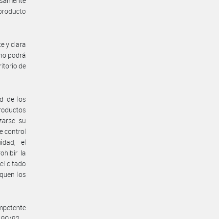
alsamente
 producto
e y clara
 no podrá
itorio de
d de los
productos
zarse su
e control
idad, el
hibir la
el citado
quen los
ompetente
1490/92.