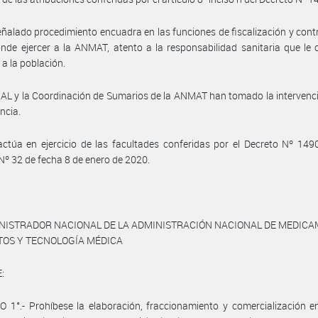
eñalado procedimiento encuadra en las funciones de fiscalización y contr
nde ejercer a la ANMAT, atento a la responsabilidad sanitaria que le
 a la población.
NAL y la Coordinación de Sumarios de la ANMAT han tomado la intervenc
ncia.
ctúa en ejercicio de las facultades conferidas por el Decreto Nº 149
Nº 32 de fecha 8 de enero de 2020.
INISTRADOR NACIONAL DE LA ADMINISTRACIÓN NACIONAL DE MEDICA
TOS Y TECNOLOGÍA MÉDICA
:
 1°.- Prohíbese la elaboración, fraccionamiento y comercialización e