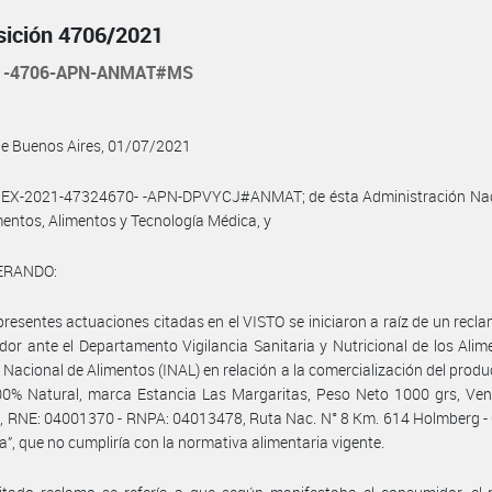
sición 4706/2021
21-4706-APN-ANMAT#MS
de Buenos Aires, 01/07/2021
l EX-2021-47324670- -APN-DPVYCJ#ANMAT; de ésta Administración Nac
ntos, Alimentos y Tecnología Médica, y
ERANDO:
presentes actuaciones citadas en el VISTO se iniciaron a raíz de un recl
or ante el Departamento Vigilancia Sanitaria y Nutricional de los Alim
o Nacional de Alimentos (INAL) en relación a la comercialización del produc
00% Natural, marca Estancia Las Margaritas, Peso Neto 1000 grs, Ven
, RNE: 04001370 - RNPA: 04013478, Ruta Nac. N° 8 Km. 614 Holmberg -
a”, que no cumpliría con la normativa alimentaria vigente.