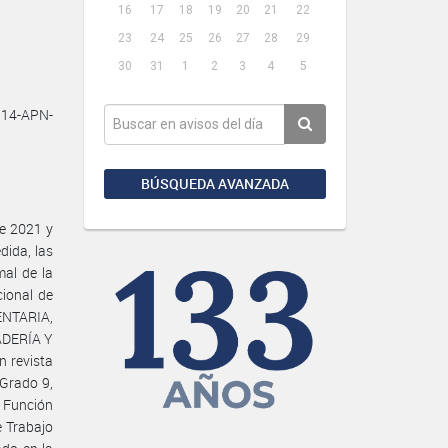
16
17
18
19
20
21
22
23
24
25
26
27
28
29
30
31
1
2
3
4
5
14-APN-
BÚSQUEDA AVANZADA
de 2021 y
dida, las
al de la
cional de
NTARIA,
ADERÍA Y
n revista
 Grado 9,
a Función
de Trabajo