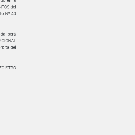
ado en la
NTOS del
to Nº 40
ida será
NACIONAL
bita del
REGISTRO