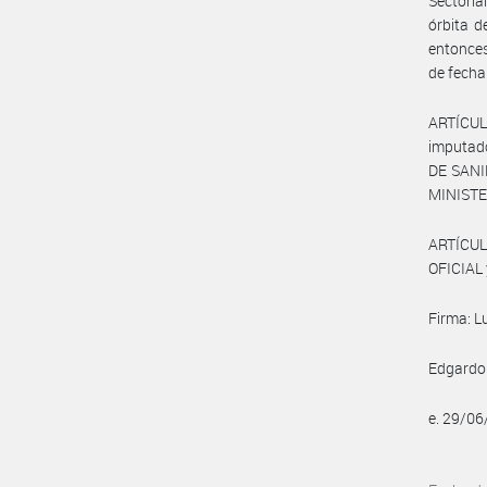
Sectoria
órbita 
entonce
de fecha
ARTÍCUL
imputado
DE SANI
MINISTE
ARTÍCUL
OFICIAL 
Firma: L
Edgardo 
e. 29/0