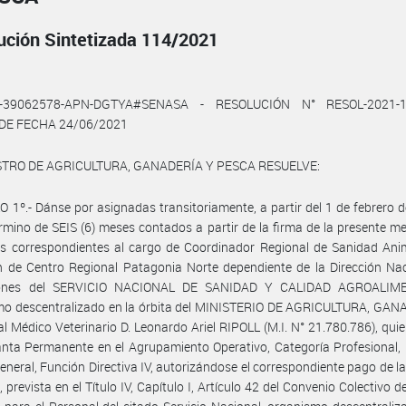
ución Sintetizada 114/2021
1-39062578-APN-DGTYA#SENASA - RESOLUCIÓN N° RESOL-2021-1
DE FECHA 24/06/2021
STRO DE AGRICULTURA, GANADERÍA Y PESCA RESUELVE:
 1º.- Dánse por asignadas transitoriamente, a partir del 1 de febrero 
érmino de SEIS (6) meses contados a partir de la firma de la presente me
s correspondientes al cargo de Coordinador Regional de Sanidad Anim
n de Centro Regional Patagonia Norte dependiente de la Dirección Na
iones del SERVICIO NACIONAL DE SANIDAD Y CALIDAD AGROALIME
mo descentralizado en la órbita del MINISTERIO DE AGRICULTURA, GAN
l Médico Veterinario D. Leonardo Ariel RIPOLL (M.I. N° 21.780.786), quie
anta Permanente en el Agrupamiento Operativo, Categoría Profesional,
neral, Función Directiva IV, autorizándose el correspondiente pago de l
, prevista en el Título IV, Capítulo I, Artículo 42 del Convenio Colectivo 