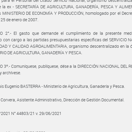
l para el Personal del citado Servicio Nacional, organismo descentraliz
de la ex - SECRETARÍA DE AGRICULTURA, GANADERÍA, PESCA Y ALIME
s MINISTERIO DE ECONOMÍA Y PRODUCCIÓN, homologado por el Decre
 25 de enero de 2007.
O 2°.- El gasto que demande el cumplimiento de la presente med
 con cargo a las partidas presupuestarias específicas del SERVICIO 
DAD Y CALIDAD AGROALIMENTARIA, organismo descentralizado en la ór
RIO DE AGRICULTURA, GANADERÍA Y PESCA.
O 3º.- Comuníquese, publíquese, dése a la DIRECCIÓN NACIONAL DEL 
y archívese.
uis Eugenio BASTERRA - Ministerio de Agricultura, Ganadería y Pesca.
Corvera, Asistente Administrativo, Dirección de Gestión Documental.
6/2021 N° 44803/21 v. 29/06/2021