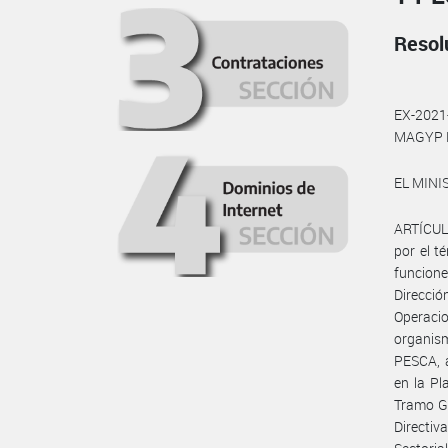
Resol
EX-202
MAGYP 
EL MINI
ARTÍCULO
por el t
funcione
Direcció
Operac
organis
PESCA, a
en la Pl
Tramo Ge
Directiva