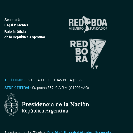
Secretaría
Legal y Técnica
Boletín Oficial
de la República Argentina
TELÉFONOS:
5218-8400 - 0810-345-BORA (2672)
SEDE CENTRAL:
Suipacha 767, C.A.B.A. (C1008AAO)
Secretaría Legal y Técnica |
Dra. María Ibarzabal Murphy - Secretaria