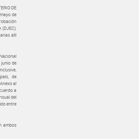
STERIO DE
 mayo de
probación
 (DJEC),
rias allí
Nacional
 junio de
nclusive,
país, de
 Anexo al
acuerdo a
sual del
ido entre
en ambos