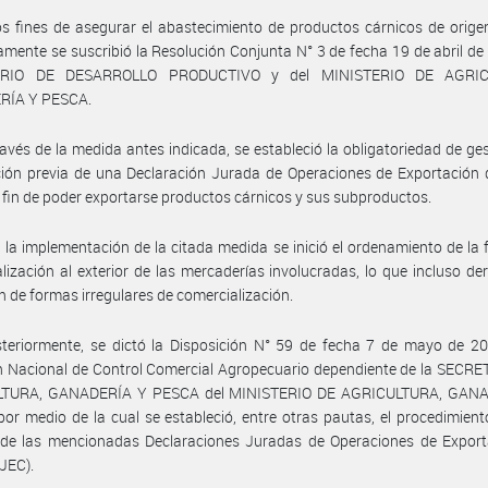
os fines de asegurar el abastecimiento de productos cárnicos de orige
mente se suscribió la Resolución Conjunta N° 3 de fecha 19 de abril de
ERIO DE DESARROLLO PRODUCTIVO y del MINISTERIO DE AGRIC
RÍA Y PESCA.
ravés de la medida antes indicada, se estableció la obligatoriedad de ges
ción previa de una Declaración Jurada de Operaciones de Exportación
 fin de poder exportarse productos cárnicos y sus subproductos.
 la implementación de la citada medida se inició el ordenamiento de la
lización al exterior de las mercaderías involucradas, lo que incluso der
n de formas irregulares de comercialización.
teriormente, se dictó la Disposición N° 59 de fecha 7 de mayo de 20
n Nacional de Control Comercial Agropecuario dependiente de la SECR
TURA, GANADERÍA Y PESCA del MINISTERIO DE AGRICULTURA, GAN
or medio de la cual se estableció, entre otras pautas, el procedimient
o de las mencionadas Declaraciones Juradas de Operaciones de Export
JEC).