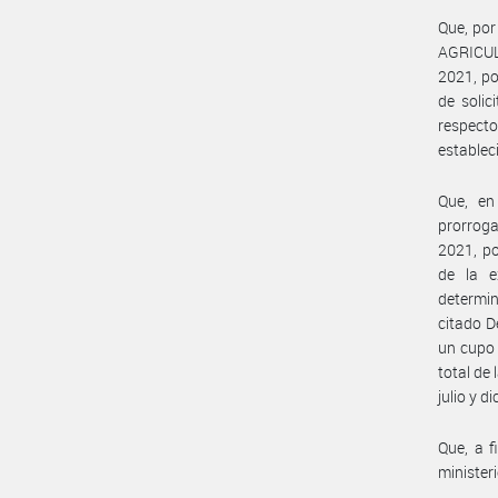
Que, por
AGRICUL
2021, po
de solic
respecto
establec
Que, en
prorroga
2021, po
de la e
determin
citado D
un cupo
total de
julio y d
Que, a f
minister