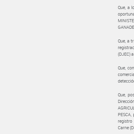
Que, a l
oportuna
MINIST
GANADE
Que, a t
registra
(DJEC) a
Que, con
comercia
detecció
Que, pos
Direcció
AGRICUL
PESCA, p
registr
Carne (D