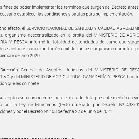
os fines de poder implementar los términos que surgen del Decreto antes 
necesario establecer las condiciones y pautas para su implementación.
icho efecto, el SERVICIO NACIONAL DE SANIDAD Y CALIDAD AGROALI
), organismo descentralizado en la órbita del MINISTERIO DE AGRI
ÍA Y PESCA, informó la totalidad de toneladas de carne que surge
ados sanitarios para exportación emitidos por ese organismo durante el p
diciembre del año 2020.
Dirección General de Asuntos Jurídicos del MINISTERIO DE DE
IVO y del MINISTERIO DE AGRICULTURA, GANADERÍA Y PESCA han t
ción que les compete.
suscriptos son competentes para el dictado de la presente medida en vir
to por la Ley de Ministerios (texto ordenado por Decreto Nº 438/9
ciones y por el Decreto N° 408 de fecha 22 de junio de 2021.