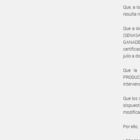
Que, a l
resulta 
Que a d
(SENASA
GANADER
certific
julio a 
Que la 
PRODUCT
interven
Que los 
dispues
modifica
Por ello,