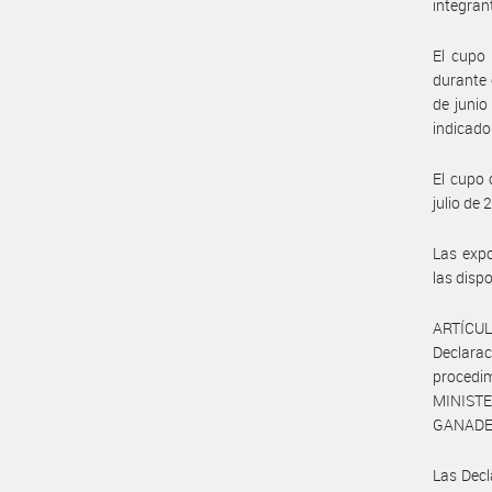
integran
El cupo 
durante 
de junio
indicado 
El cupo 
julio de 
Las expo
las disp
ARTÍCUL
Declara
procedim
MINIST
GANADER
Las Decl