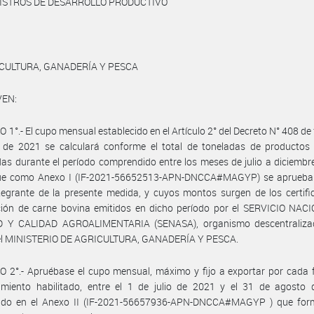
NISTROS DE DESARROLLO PRODUCTIVO
CULTURA, GANADERÍA Y PESCA
VEN:
 1°.- El cupo mensual establecido en el Artículo 2° del Decreto N° 408 de
o de 2021 se calculará conforme el total de toneladas de productos 
as durante el período comprendido entre los meses de julio a diciembr
ue como Anexo I (IF-2021-56652513-APN-DNCCA#MAGYP) se aprueba
tegrante de la presente medida, y cuyos montos surgen de los certif
ción de carne bovina emitidos en dicho período por el SERVICIO NAC
 Y CALIDAD AGROALIMENTARIA (SENASA), organismo descentraliza
del MINISTERIO DE AGRICULTURA, GANADERÍA Y PESCA.
 2°.- Apruébase el cupo mensual, máximo y fijo a exportar por cada 
cimiento habilitado, entre el 1 de julio de 2021 y el 31 de agosto 
cido en el Anexo II (IF-2021-56657936-APN-DNCCA#MAGYP ) que for