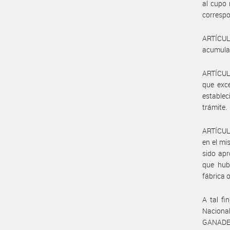
al cupo 
correspo
ARTÍCUL
acumular
ARTÍCULO
que exc
estable
trámite.
ARTÍCULO
en el mi
sido apr
que hubi
fábrica 
A tal fi
Naciona
GANADER