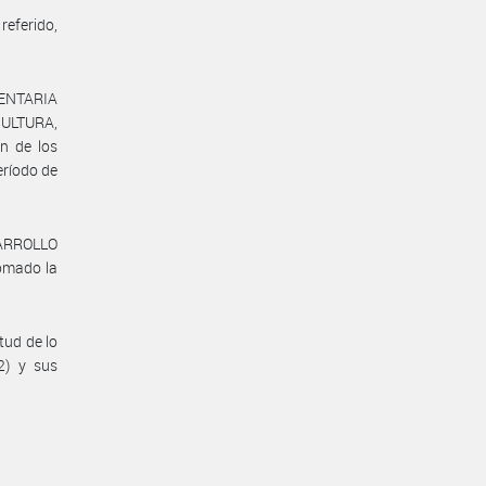
referido,
MENTARIA
CULTURA,
n de los
eríodo de
SARROLLO
omado la
tud de lo
2) y sus