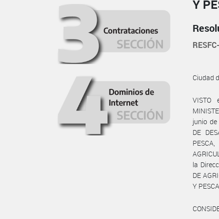
Y P
Resol
RESFC
Ciudad 
VISTO 
MINISTE
junio de
DE DES
PESCA,
AGRICUL
la Direc
DE AGRI
Y PESCA
CONSID