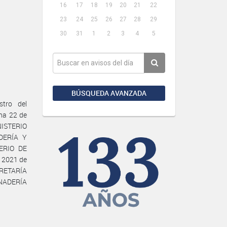
16
17
18
19
20
21
22
23
24
25
26
27
28
29
30
31
1
2
3
4
5
BÚSQUEDA AVANZADA
tro del
ha 22 de
INISTERIO
DERÍA Y
ERIO DE
 2021 de
ECRETARÍA
ANADERÍA