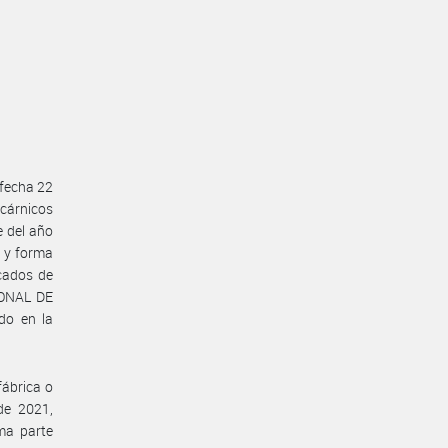
 fecha 22
cárnicos
e del año
 y forma
icados de
IONAL DE
do en la
fábrica o
de 2021,
ma parte