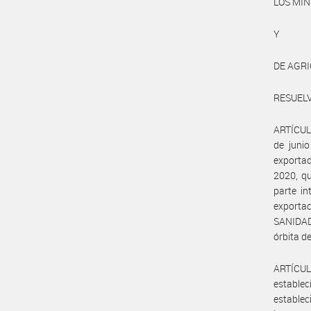
LOS MI
Y
DE AGRI
RESUEL
ARTÍCULO
de juni
exportad
2020, q
parte in
exporta
SANIDAD
órbita 
ARTÍCULO
estable
estable