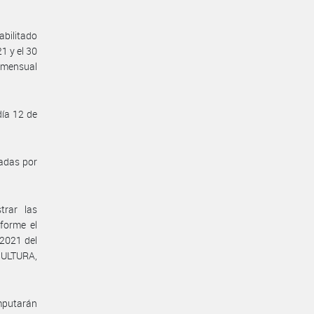
abilitado
1 y el 30
l mensual
día 12 de
zadas por
trar las
forme el
 2021 del
ULTURA,
imputarán