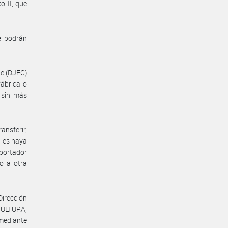
o II, que
e podrán
ne (DJEC)
ábrica o
 sin más
ansferir,
 les haya
xportador
o a otra
Dirección
CULTURA,
mediante