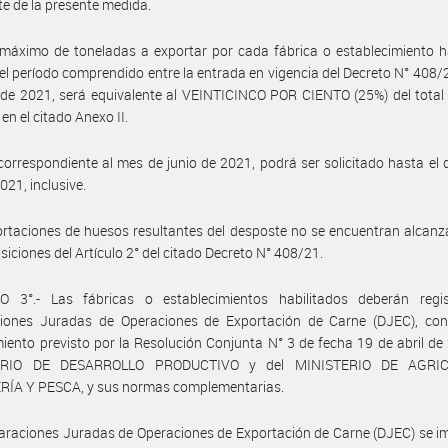
te de la presente medida.
máximo de toneladas a exportar por cada fábrica o establecimiento h
el período comprendido entre la entrada en vigencia del Decreto N° 408/2
 de 2021, será equivalente al VEINTICINCO POR CIENTO (25%) del tota
en el citado Anexo II.
correspondiente al mes de junio de 2021, podrá ser solicitado hasta el 
2021, inclusive.
rtaciones de huesos resultantes del desposte no se encuentran alcan
osiciones del Artículo 2° del citado Decreto N° 408/21.
O 3°.- Las fábricas o establecimientos habilitados deberán regis
ciones Juradas de Operaciones de Exportación de Carne (DJEC), con
iento previsto por la Resolución Conjunta N° 3 de fecha 19 de abril de
ERIO DE DESARROLLO PRODUCTIVO y del MINISTERIO DE AGRIC
ÍA Y PESCA, y sus normas complementarias.
araciones Juradas de Operaciones de Exportación de Carne (DJEC) se 