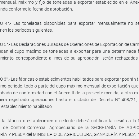
mensual, máximo y fijo de toneladas a exportar establecido en el Anex
nda conforme la fecha de aprobación.
O 4°.- Las toneladas disponibles para exportar mensualmente no s
 en los períodos siguientes.
 5°.- Las Declaraciones Juradas de Operaciones de Exportación de Car
edan el cupo máximo de toneladas a exportar para una determinada f
cimiento correspondiente al mes de su aprobación, serán rechazadas
 6°.- Las fábricas o establecimientos habilitados para exportar podrán tr
smo período, todo o parte del cupo máximo mensual de exportación que
obado de conformidad con el Anexo II de la presente medida, a otro e
era registrado operaciones hasta el dictado del Decreto N° 408/21, 
o establecimiento habilitado.
n, la fábrica o establecimiento cedente deberá notificar la cesión a la 
l de Control Comercial Agropecuario de la SECRETARÍA DE AGRI
ÍA Y PESCA del MINISTERIO DE AGRICULTURA, GANADERÍA Y PESCA, 