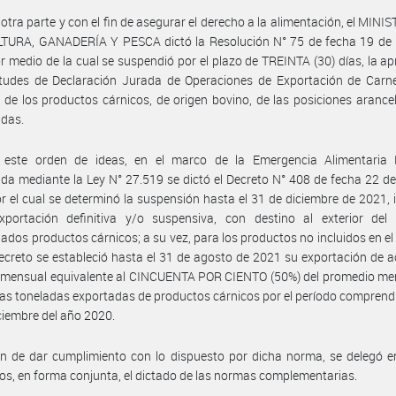
 otra parte y con el fin de asegurar el derecho a la alimentación, el MINI
TURA, GANADERÍA Y PESCA dictó la Resolución N° 75 de fecha 19 de
r medio de la cual se suspendió por el plazo de TREINTA (30) días, la a
itudes de Declaración Jurada de Operaciones de Exportación de Carne
 de los productos cárnicos, de origen bovino, de las posiciones arancela
idas.
 este orden de ideas, en el marco de la Emergencia Alimentaria 
da mediante la Ley N° 27.519 se dictó el Decreto N° 408 de fecha 22 de
r el cual se determinó la suspensión hasta el 31 de diciembre de 2021, i
xportación definitiva y/o suspensiva, con destino al exterior del 
ados productos cárnicos; a su vez, para los productos no incluidos en el
ecreto se estableció hasta el 31 de agosto de 2021 su exportación de 
 mensual equivalente al CINCUENTA POR CIENTO (50%) del promedio men
 las toneladas exportadas de productos cárnicos por el período comprend
iciembre del año 2020.
in de dar cumplimiento con lo dispuesto por dicha norma, se delegó 
ios, en forma conjunta, el dictado de las normas complementarias.