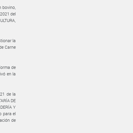
n bovino,
 2021 del
ULTURA,
tionar la
 de Carne
 forma de
ivó en la
21 de la
ETARÍA DE
ADERÍA Y
o para el
ación de