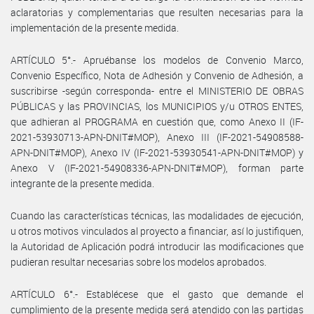
aclaratorias y complementarias que resulten necesarias para la
implementación de la presente medida.
ARTÍCULO 5°.- Apruébanse los modelos de Convenio Marco,
Convenio Específico, Nota de Adhesión y Convenio de Adhesión, a
suscribirse -según corresponda- entre el MINISTERIO DE OBRAS
PÚBLICAS y las PROVINCIAS, los MUNICIPIOS y/u OTROS ENTES,
que adhieran al PROGRAMA en cuestión que, como Anexo II (IF-
2021-53930713-APN-DNIT#MOP), Anexo III (IF-2021-54908588-
APN-DNIT#MOP), Anexo IV (IF-2021-53930541-APN-DNIT#MOP) y
Anexo V (IF-2021-54908336-APN-DNIT#MOP), forman parte
integrante de la presente medida.
Cuando las características técnicas, las modalidades de ejecución,
u otros motivos vinculados al proyecto a financiar, así lo justifiquen,
la Autoridad de Aplicación podrá introducir las modificaciones que
pudieran resultar necesarias sobre los modelos aprobados.
ARTÍCULO 6°.- Establécese que el gasto que demande el
cumplimiento de la presente medida será atendido con las partidas