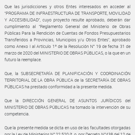
Que las jurisdicciones y otros Entes interesados en acceder al
“PROGRAMA DE INFRAESTRUCTURA DE TRANSPORTE, MOVILIDAD
Y ACCESIBILIDAD”, cuyo proyecto resulte aprobado, deberán dar
cumplimiento al “Reglamento General del Ministerio de Obras
Públicas Para la Rendición de Cuentas de Fondos Presupuestarios
Transferidos a Provincias, Municipios y/u Otros Entes”, aprobado
como Anexo I al Artículo 1º de la Resolución N° 19 de fecha 31 de
marzo de 2020 del MINISTERIO DE OBRAS PÚBLICAS, o la que en un
futuro la reemplace.
Que, la SUBSECRETARÍA DE PLANIFICACIÓN Y COORDINACIÓN
TERRITORIAL DE LA OBRA PÚBLICA de la SECRETARÍA DE OBRAS
PÚBLICAS ha prestado conformidad a la presente medida.
Que la DIRECCIÓN GENERAL DE ASUNTOS JURÍDICOS del
MINISTERIO DE OBRAS PÚBLICAS ha tomado la intervención de su
competencia.
Que la presente medida se dicta en uso de las facultades otorgadas
por la Ley de Ministerios N° 22.520 (t. o. por Decreto N°438 del 12 de