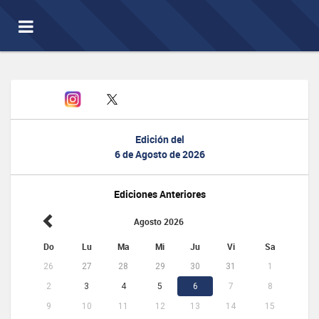
Toggle
navigation
Edición del
6 de Agosto de 2026
Ediciones Anteriores
Agosto 2026
Do
Lu
Ma
Mi
Ju
Vi
Sa
26
27
28
29
30
31
1
2
3
4
5
6
7
8
9
10
11
12
13
14
15