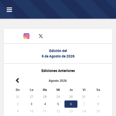
Toggle
navigation
Edición del
6 de Agosto de 2026
Ediciones Anteriores
Agosto 2026
Do
Lu
Ma
Mi
Ju
Vi
Sa
26
27
28
29
30
31
1
2
3
4
5
6
7
8
9
10
11
12
13
14
15