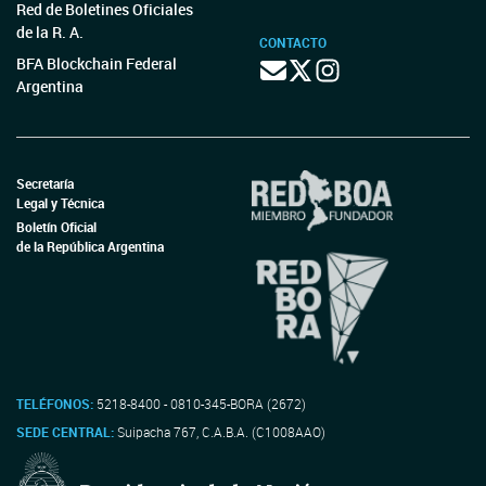
Red de Boletines Oficiales
de la R. A.
CONTACTO
BFA Blockchain Federal
Argentina
Secretaría
Legal y Técnica
Boletín Oficial
de la República Argentina
TELÉFONOS:
5218-8400 - 0810-345-BORA (2672)
SEDE CENTRAL:
Suipacha 767, C.A.B.A. (C1008AAO)