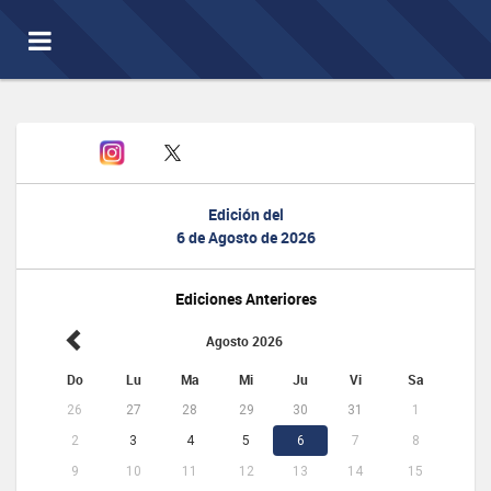
Toggle
navigation
Edición del
6 de Agosto de 2026
Ediciones Anteriores
Agosto 2026
Do
Lu
Ma
Mi
Ju
Vi
Sa
26
27
28
29
30
31
1
2
3
4
5
6
7
8
9
10
11
12
13
14
15