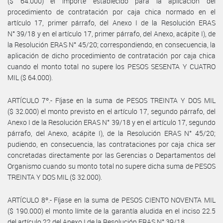
($ 64.000) el importe establecido para la aplicación del
procedimiento de contratación por caja chica normado en el
artículo 17, primer párrafo, del Anexo I de la Resolución ERAS
N° 39/18 y en el artículo 17, primer párrafo, del Anexo, acápite I), de
la Resolución ERAS N° 45/20; correspondiendo, en consecuencia, la
aplicación de dicho procedimiento de contratación por caja chica
cuando el monto total no supere los PESOS SESENTA Y CUATRO
MIL ($ 64.000).
ARTÍCULO 7º.- Fíjase en la suma de PESOS TREINTA Y DOS MIL
($ 32.000) el monto previsto en el artículo 17, segundo párrafo, del
Anexo I de la Resolución ERAS N° 39/18 y en el artículo 17, segundo
párrafo, del Anexo, acápite I), de la Resolución ERAS N° 45/20;
pudiendo, en consecuencia, las contrataciones por caja chica ser
concretadas directamente por las Gerencias o Departamentos del
Organismo cuando su monto total no supere dicha suma de PESOS
TREINTA Y DOS MIL ($ 32.000).
ARTÍCULO 8º.- Fíjase en la suma de PESOS CIENTO NOVENTA MIL
($ 190.000) el monto límite de la garantía aludida en el inciso 22.5
del artículo 22 del Anexo I de la Resolución ERAS N° 39/18.