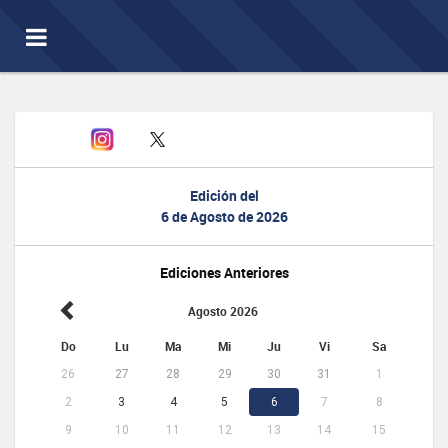
Toggle
navigation
Edición del
6 de Agosto de 2026
Ediciones Anteriores
Agosto 2026
Do
Lu
Ma
Mi
Ju
Vi
Sa
26
27
28
29
30
31
1
2
3
4
5
6
7
8
9
10
11
12
13
14
15