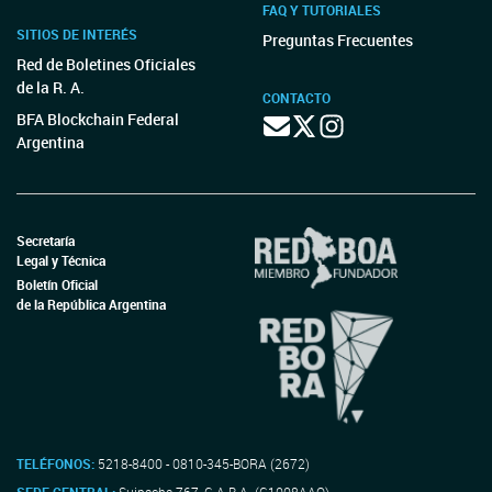
FAQ Y TUTORIALES
SITIOS DE INTERÉS
Preguntas Frecuentes
Red de Boletines Oficiales
de la R. A.
CONTACTO
BFA Blockchain Federal
Argentina
Secretaría
Legal y Técnica
Boletín Oficial
de la República Argentina
TELÉFONOS:
5218-8400 - 0810-345-BORA (2672)
SEDE CENTRAL:
Suipacha 767, C.A.B.A. (C1008AAO)