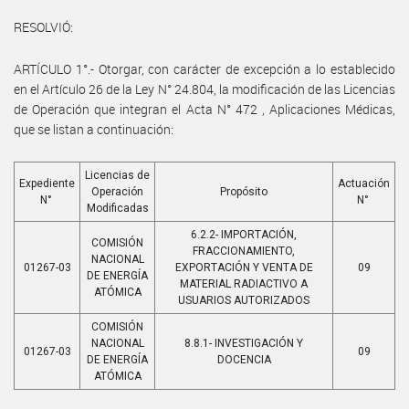
RESOLVIÓ:
ARTÍCULO 1°.- Otorgar, con carácter de excepción a lo establecido
en el Artículo 26 de la Ley N° 24.804, la modificación de las Licencias
de Operación que integran el Acta N° 472 , Aplicaciones Médicas,
que se listan a continuación:
Licencias de
Expediente
Actuación
Operación
Propósito
N°
N°
Modificadas
6.2.2- IMPORTACIÓN,
COMISIÓN
FRACCIONAMIENTO,
NACIONAL
01267-03
EXPORTACIÓN Y VENTA DE
09
DE ENERGÍA
MATERIAL RADIACTIVO A
ATÓMICA
USUARIOS AUTORIZADOS
COMISIÓN
NACIONAL
8.8.1- INVESTIGACIÓN Y
01267-03
09
DE ENERGÍA
DOCENCIA
ATÓMICA