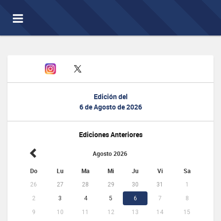
Toggle
navigation
Edición del
6 de Agosto de 2026
Ediciones Anteriores
Agosto 2026
Do
Lu
Ma
Mi
Ju
Vi
Sa
26
27
28
29
30
31
1
2
3
4
5
6
7
8
9
10
11
12
13
14
15