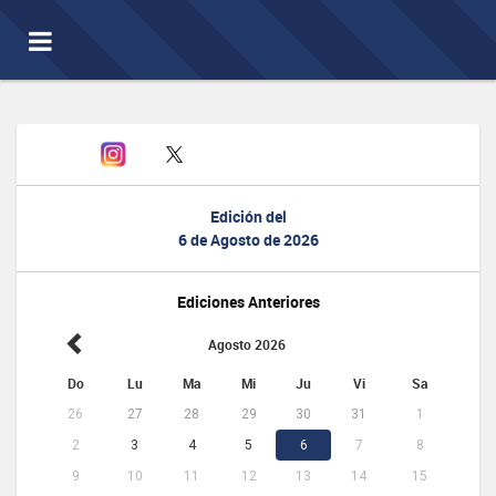
Toggle
navigation
Edición del
6 de Agosto de 2026
Ediciones Anteriores
Agosto 2026
Do
Lu
Ma
Mi
Ju
Vi
Sa
26
27
28
29
30
31
1
2
3
4
5
6
7
8
9
10
11
12
13
14
15