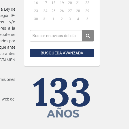
16
17
18
19
20
21
22
la Ley de
23
24
25
26
27
28
29
según IF-
30
31
1
2
3
4
5
ios y/o
res a la
e obtener
zados por
 que ante
BÚSQUEDA AVANZADA
 obrantes
 DICTAMEN
-
misiones
n web del