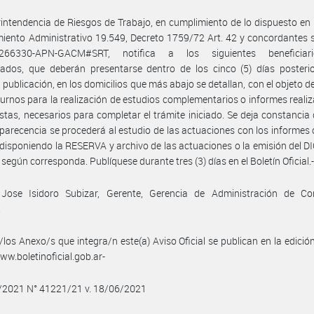
intendencia de Riesgos de Trabajo, en cumplimiento de lo dispuesto en 
iento Administrativo 19.549, Decreto 1759/72 Art. 42 y concordantes 
1266330-APN-GACM#SRT, notifica a los siguientes beneficiar
ados, que deberán presentarse dentro de los cinco (5) días posterio
 publicación, en los domicilios que más abajo se detallan, con el objeto d
urnos para la realización de estudios complementarios o informes reali
istas, necesarios para completar el trámite iniciado. Se deja constancia
parecencia se procederá al estudio de las actuaciones con los informes
, disponiendo la RESERVA y archivo de las actuaciones o la emisión del
según corresponda. Publíquese durante tres (3) días en el Boletín Oficial.
 Jose Isidoro Subizar, Gerente, Gerencia de Administración de Co
.
/los Anexo/s que integra/n este(a) Aviso Oficial se publican en la edició
w.boletinoficial.gob.ar-
6/2021 N° 41221/21 v. 18/06/2021