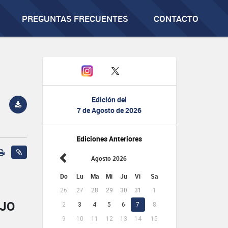
PREGUNTAS FRECUENTES
CONTACTO
Edición del
7 de Agosto de 2026
Ediciones Anteriores
Agosto 2026
Do
Lu
Ma
Mi
Ju
Vi
Sa
26
27
28
29
30
31
1
AJO
2
3
4
5
6
7
8
9
10
11
12
13
14
15