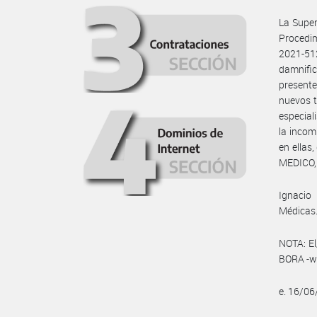
La Super
Procedim
2021-5
damnific
presente
nuevos t
especial
la incom
en ellas
MEDICO, 
Ignacio
Médicas
NOTA: El
BORA -ww
e. 16/0