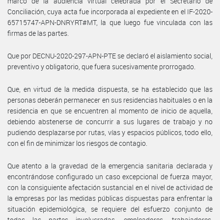
marco de la audiencia virtual celebrada por el Secretario de
Conciliación, cuya acta fue incorporada al expediente en el IF-2020-
65715747-APN-DNRYRT#MT, la que luego fue vinculada con las
firmas de las partes.
Que por DECNU-2020-297-APN-PTE se declaró el aislamiento social,
preventivo y obligatorio, que fuera sucesivamente prorrogado.
Que, en virtud de la medida dispuesta, se ha establecido que las
personas deberán permanecer en sus residencias habituales o en la
residencia en que se encuentren al momento de inicio de aquella,
debiendo abstenerse de concurrir a sus lugares de trabajo y no
pudiendo desplazarse por rutas, vías y espacios públicos, todo ello,
con el fin de minimizar los riesgos de contagio.
Que atento a la gravedad de la emergencia sanitaria declarada y
encontrándose configurado un caso excepcional de fuerza mayor,
con la consiguiente afectación sustancial en el nivel de actividad de
la empresas por las medidas públicas dispuestas para enfrentar la
situación epidemiológica, se requiere del esfuerzo conjunto de
todas las partes involucradas, empleadores, trabajadores,