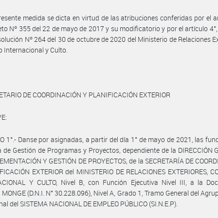
resente medida se dicta en virtud de las atribuciones conferidas por el ar
eto Nº 355 del 22 de mayo de 2017 y su modificatorio y por el artículo 4°, 
solución Nº 264 del 30 de octubre de 2020 del Ministerio de Relaciones Ex
 Internacional y Culto.
ETARIO DE COORDINACIÓN Y PLANIFICACIÓN EXTERIOR
E:
 1°.- Danse por asignadas, a partir del día 1° de mayo de 2021, las fun
ra de Gestión de Programas y Proyectos, dependiente de la DIRECCIÓN
EMENTACIÓN Y GESTIÓN DE PROYECTOS, de la SECRETARÍA DE COOR
FICACIÓN EXTERIOR del MINISTERIO DE RELACIONES EXTERIORES, 
CIONAL Y CULTO, Nivel B, con Función Ejecutiva Nivel III, a la Doc
MONGE (D.N.I. N° 30.228.096), Nivel A, Grado 1, Tramo General del Agr
onal del SISTEMA NACIONAL DE EMPLEO PÚBLICO (SI.N.E.P).