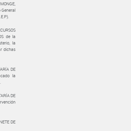
 MONGE,
o General
E.P).
ECURSOS
S de la
erio, la
r dichas
TARÍA DE
icado la
.
TARÍA DE
rvención
INETE DE