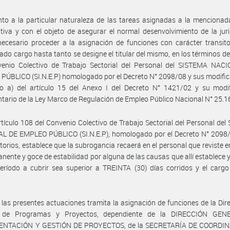
to a la particular naturaleza de las tareas asignadas a la menciona
tiva y con el objeto de asegurar el normal desenvolvimiento de la juri
necesario proceder a la asignación de funciones con carácter transito
do cargo hasta tanto se designe el titular del mismo, en los términos del
venio Colectivo de Trabajo Sectorial del Personal del SISTEMA NAC
ÚBLICO (SI.N.E.P) homologado por el Decreto N° 2098/08 y sus modific
so a) del artículo 15 del Anexo I del Decreto N° 1421/02 y su modif
tario de la Ley Marco de Regulación de Empleo Público Nacional N° 25.1
rtículo 108 del Convenio Colectivo de Trabajo Sectorial del Personal de
L DE EMPLEO PÚBLICO (SI.N.E.P), homologado por el Decreto N° 2098/
torios, establece que la subrogancia recaerá en el personal que reviste e
nente y goce de estabilidad por alguna de las causas que allí establece 
eríodo a cubrir sea superior a TREINTA (30) días corridos y el cargo
 las presentes actuaciones tramita la asignación de funciones de la Dir
n de Programas y Proyectos, dependiente de la DIRECCIÓN GEN
NTACIÓN Y GESTIÓN DE PROYECTOS, de la SECRETARÍA DE COORDI