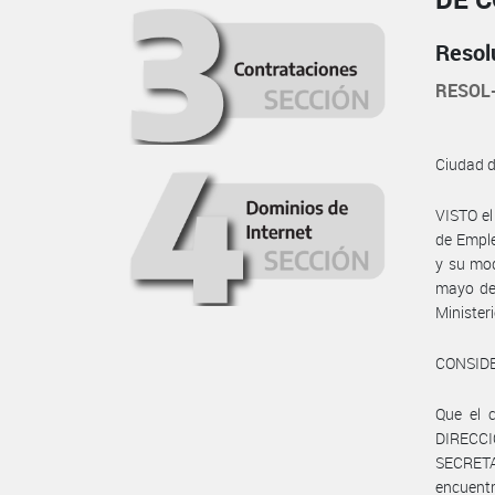
Resol
RESOL
Ciudad 
VISTO e
de Emple
y su mod
mayo de 
Minister
CONSID
Que el 
DIRECC
SECRETA
encuentr