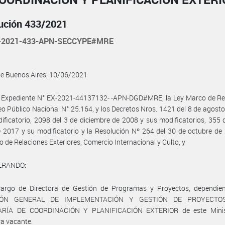
ución 433/2021
-2021-433-APN-SECCYPE#MRE
de Buenos Aires, 10/06/2021
l Expediente N° EX-2021-44137132- -APN-DGD#MRE, la Ley Marco de Re
o Público Nacional N° 25.164, y los Decretos Nros. 1421 del 8 de agost
ificatorio, 2098 del 3 de diciembre de 2008 y sus modificatorios, 355 
2017 y su modificatorio y la Resolución Nº 264 del 30 de octubre de
io de Relaciones Exteriores, Comercio Internacional y Culto, y
ERANDO:
cargo de Directora de Gestión de Programas y Proyectos, dependien
IÓN GENERAL DE IMPLEMENTACIÓN Y GESTIÓN DE PROYECTOS
RÍA DE COORDINACIÓN Y PLANIFICACIÓN EXTERIOR de este Minis
a vacante.