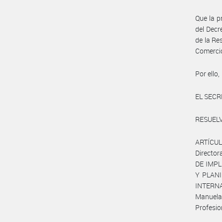
Que la p
del Decr
de la Re
Comercio
Por ello,
EL SECR
RESUELV
ARTÍCULO
Directo
DE IMPL
Y PLANI
INTERNA
Manuela 
Profesi