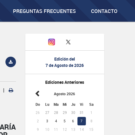
PREGUNTAS FRECUENTES
CONTACTO
Edición del
7 de Agosto de 2026
Ediciones Anteriores
|
Agosto 2026
Do
Lu
Ma
Mi
Ju
Vi
Sa
26
27
28
29
30
31
1
2
3
4
5
6
7
8
ARÍA
9
10
11
12
13
14
15
IOR