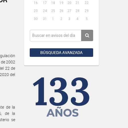
16
17
18
19
20
21
22
23
24
25
26
27
28
29
30
31
1
2
3
4
5
BÚSQUEDA AVANZADA
gulación
o de 2002
del 22 de
 2020 del
te de la
, de la
terio se