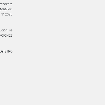
recedente
rsonal del
 N° 2098
ución se
LACIONES
REGISTRO