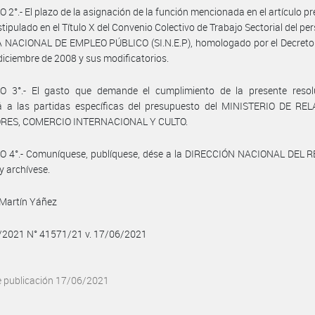
 2°.- El plazo de la asignación de la función mencionada en el artículo p
stipulado en el Título X del Convenio Colectivo de Trabajo Sectorial del pe
 NACIONAL DE EMPLEO PÚBLICO (SI.N.E.P), homologado por el Decreto
 diciembre de 2008 y sus modificatorios.
O 3°.- El gasto que demande el cumplimiento de la presente resol
á a las partidas específicas del presupuesto del MINISTERIO DE RE
RES, COMERCIO INTERNACIONAL Y CULTO.
O 4°.- Comuníquese, publíquese, dése a la DIRECCIÓN NACIONAL DEL 
y archívese.
 Martín Yáñez
6/2021 N° 41571/21 v. 17/06/2021
e publicación 17/06/2021