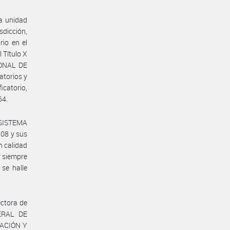
da unidad
sdicción,
rio en el
 Título X
IONAL DE
atorios y
icatorio,
64.
l SISTEMA
08 y sus
n calidad
y siempre
 se halle
ectora de
ERAL DE
NACIÓN Y