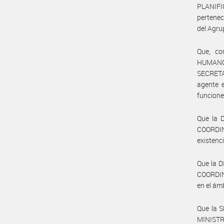
PLANIF
pertenec
del Agr
Que, c
HUMANO
SECRETA
agente e
funcione
Que la 
COORDIN
existenc
Que la 
COORDIN
en el ám
Que la 
MINISTRO