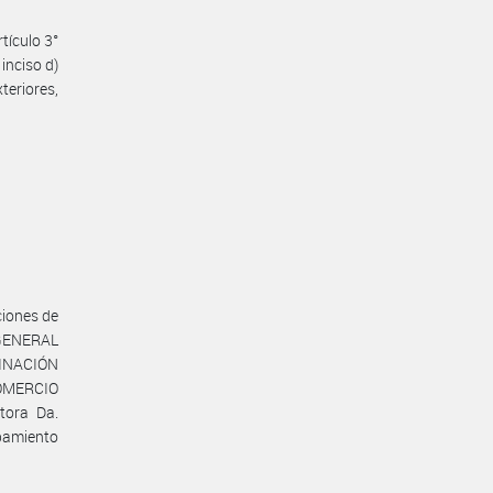
tículo 3°
inciso d)
teriores,
ciones de
 GENERAL
DINACIÓN
COMERCIO
tora Da.
upamiento