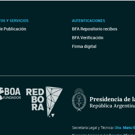
OS Y SERVICIOS
AUTENTICACIONES
de Publicación
BFA Repositorio recibos
BFA Verificación
Firma digital
Secretaría Legal y Técnica |
Dra. María I