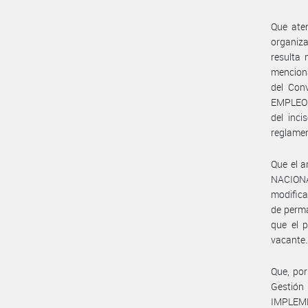
Que aten
organiza
resulta 
menciona
del Con
EMPLEO P
del inci
reglamen
Que el a
NACIONA
modifica
de perma
que el p
vacante.
Que, por
Gestió
IMPLEME