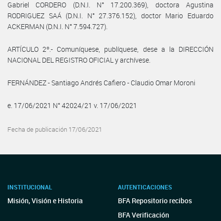
Gabriel CORDERO (D.N.I. N° 17.200.369), doctora Agustina
RODRIGUEZ SAÁ (D.N.I. N° 27.376.152), doctor Mario Eduardo
ACKERMAN (D.N.I. N° 7.594.727).
ARTÍCULO 2º.- Comuníquese, publíquese, dese a la DIRECCIÓN
NACIONAL DEL REGISTRO OFICIAL y archívese.
FERNÁNDEZ - Santiago Andrés Cafiero - Claudio Omar Moroni
e. 17/06/2021 N° 42024/21 v. 17/06/2021
Fecha de publicación 17/06/2021
INSTITUCIONAL
AUTENTICACIONES
Misión, Visión e Historia
BFA Repositorio recibos
BFA Verificación