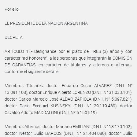
Por ello,
EL PRESIDENTE DE LA NACIÓN ARGENTINA
DECRETA:
ARTÍCULO 1º.- Desígnanse por el plazo de TRES (3) años y con
carácter “ad honorem”, a las personas que integrarán la COMISIÓN
DE GARANTÍAS, en carácter de titulares y alternos o alternas,
conforme el siguiente detalle:
Miembros Titulares: doctor Eduardo Oscar ALVAREZ (D.N.I. N°
13.091.108), doctor Enrique Alberto LORENZO (D.N.I. N° 31.033.101),
doctor Carlos Marcelo José ALDAO ZAPIOLA (D.N.I. N° 5.097.821),
doctor Darío Exequiel KUSINSKY (D.N.I. N° 29.119.469), doctor
Osvaldo Adolfo MADDALONI (D.N.I. Nº 6.150.519).
Miembros Alternos: doctor Mariano EMILIANI (D.N.I. N° 18.170.102),
doctor Néstor Julio BARCOS (D.N.I. N° 21.404.080), doctor Julio