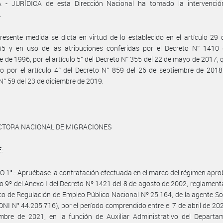
 - JURÍDICA de esta Dirección Nacional ha tomado la intervenció
.
resente medida se dicta en virtud de lo establecido en el artículo 29 
65 y en uso de las atribuciones conferidas por el Decreto N° 1410 
e de 1996, por el artículo 5° del Decreto N° 355 del 22 de mayo de 2017, 
do por el artículo 4° del Decreto N° 859 del 26 de septiembre de 2018
N° 59 del 23 de diciembre de 2019.
ECTORA NACIONAL DE MIGRACIONES
:
 1°.- Apruébase la contratación efectuada en el marco del régimen apr
ulo 9º del Anexo I del Decreto Nº 1421 del 8 de agosto de 2002, reglamenta
o de Regulación de Empleo Público Nacional Nº 25.164, de la agente So
NI N° 44.205.716), por el período comprendido entre el 7 de abril de 202
embre de 2021, en la función de Auxiliar Administrativo del Departa