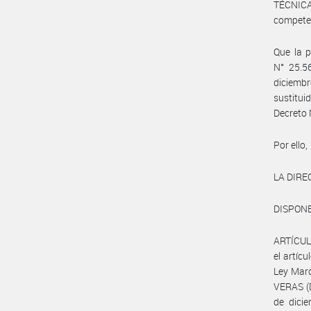
TÉCNICA
compete
Que la p
N° 25.5
diciembr
sustitui
Decreto 
Por ello,
LA DIR
DISPONE
ARTÍCULO
el artíc
Ley Marc
VERAS (D
de dici