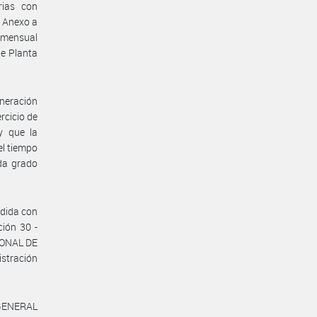
rias con
l Anexo a
 mensual
de Planta
uneración
rcicio de
y que la
el tiempo
da grado
ndida con
ción 30 -
IONAL DE
stración
GENERAL