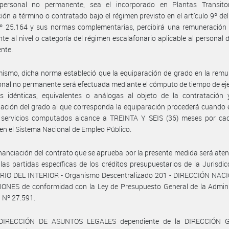
personal no permanente, sea el incorporado en Plantas Transito
ión a término o contratado bajo el régimen previsto en el artículo 9º de
Nº 25.164 y sus normas complementarias, percibirá una remuneración
nte al nivel o categoría del régimen escalafonario aplicable al personal 
nte.
ismo, dicha norma estableció que la equiparación de grado en la rem
onal no permanente será efectuada mediante el cómputo de tiempo de eje
es idénticas, equivalentes o análogas al objeto de la contratación 
ación del grado al que corresponda la equiparación procederá cuando 
e servicios computados alcance a TREINTA Y SEIS (36) meses por ca
 en el Sistema Nacional de Empleo Público.
inanciación del contrato que se aprueba por la presente medida será ate
las partidas específicas de los créditos presupuestarios de la Jurisdic
RIO DEL INTERIOR - Organismo Descentralizado 201 - DIRECCIÓN NAC
ONES de conformidad con la Ley de Presupuesto General de la Admini
 Nº 27.591.
 DIRECCIÓN DE ASUNTOS LEGALES dependiente de la DIRECCIÓN 