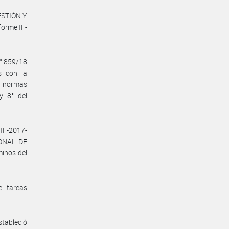
GESTIÓN Y
orme IF-
N° 859/18
s con la
n normas
y 8° del
IF-2017-
IONAL DE
inos del
e tareas
stableció