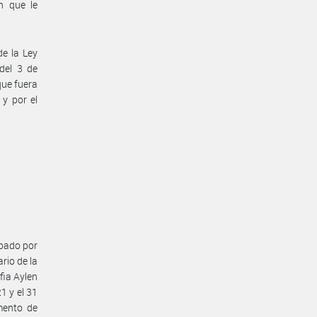
n que le
de la Ley
del 3 de
que fuera
 y por el
obado por
rio de la
fia Aylen
1 y el 31
mento de