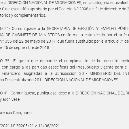
e la DIRECCIÓN NACIONAL DE MIGRACIONES, en la categoría equivalente
o 0 del escalafón aprobado por el Decreto Nº 2098 del 3 de diciembre de 
torios y complementarios.
O 2°.- Comuníquese a la SECRETARÍA DE GESTIÓN Y EMPLEO PÚBLI
A DE GABINETE DE MINISTROS conforme lo establecido por el artícul
Nº 355 del 22 de mayo de 2017, que fuera sustituido por el artículo 7° de
el 26 de septiembre de 2018.
O 3º.- El gasto que demande el cumplimiento de la presente medi
 con cargo a las partidas específicas del Presupuesto vigente para el
io Financiero, asignadas a la Jurisdicción 30 - MINISTERIO DEL IN
mo Descentralizado 201 - DIRECCIÓN NACIONAL DE MIGRACIONES.
O 4°.- Comuníquese, publíquese, dese a la DIRECCIÓN NACIONAL DEL 
y archívese.
orencia Carignano
6/2021 N° 39205/21 v. 11/06/2021