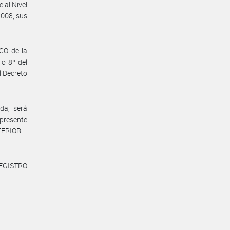
 al Nivel
2008, sus
CO de la
o 8º del
l Decreto
da, será
 presente
TERIOR -
REGISTRO