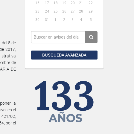
16
17
18
19
20
21
22
23
24
25
26
27
28
29
30
31
1
2
3
4
5
 del 8 de
de 2017,
BÚSQUEDA AVANZADA
istrativa
iembre de
TARÍA DE
poner la
vo, en el
1421/02,
4, por el