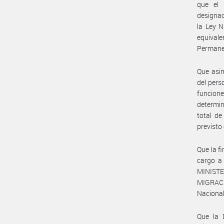
que el 
designac
la Ley 
equivale
Permane
Que asim
del pers
funcion
determin
total d
previsto
Que la f
cargo a 
MINISTE
MIGRACI
Nacional
Que la