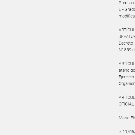
Prensa d
E - Grad
modifica
ARTÍCUL
JEFATUR
Decreto 
N° 859 d
ARTÍCUL
atendido
Ejercic
Organis
ARTÍCUL
OFICIAL 
Maria Fl
e. 11/0