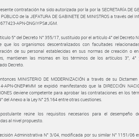
resente contratación ha sido autorizada por la por la SECRETARÍA DE 
PÚBLICO de la JEFATURA DE GABINETE DE MINISTROS a través del Inf
29677423-APN-DNGIYPS#JGM.
rtículo 5° del Decreto N° 355/17, sustituido por el artículo 4° del Decreto 
ce que los organismos descentralizados con facultades relacionada
tración de su personal establecidas en sus normas de creación o e
les, mantienen las mismas en los términos de los artículos 3°, 4° 
ado Decreto.
entonces MINISTERIO DE MODERNIZACIÓN a través de su Dictamen 
4-APN-ONEP#MM se expidió manifestando que la DIRECCIÓN NAC
ONES deviene competente para aprobar las contrataciones en los térm
 9° del Anexo a la Ley N° 25.164 entre otras cuestiones.
postulante reúne los requisitos necesarios para el desempeño d
das al nivel propuesto.
ecisión Administrativa N° 3/04, modificada por su similar N° 1151/06 e