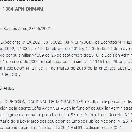
21-1384-APN-DNM#MI
de Buenos Aires, 28/05/2021
 Expediente N° EX-2021-33160023- -APN-SIP#JGM, los Decretos Nº 1421
de 2002, N° 336 del 10 de febrero de 2016 y N° 355 del 22 de mayo 
do por su similar N° 859 del 26 de septiembre de 2018, la Decisión Admin
 21 de enero de 2004, modificada por su similar N° 1151 del 28 de dic
la Resolución N° 21 del 1° de marzo de 2018 de la entonces SECRE
PÚBLICO, y
ERANDO:
la DIRECCIÓN NACIONAL DE MIGRACIONES resulta indispensable dis
ción de la agente Sofia Aylen VERAS en la función de Auxiliar Administrati
el régimen aprobado por el artículo 9º del Anexo I del Decreto N° 
tario de la Ley Marco de Regulación de Empleo Público Nacional Nº 25.16
comprendido entre el 7 de abril de 2021 y el 31 de diciembre de 2021.