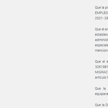
Que la p
EMPLEO 
2021- 
Que el a
estable
adminis
especia
mencion
Que el 
3261981
MIGRACI
artículo
Que la 
equipara
Que la D