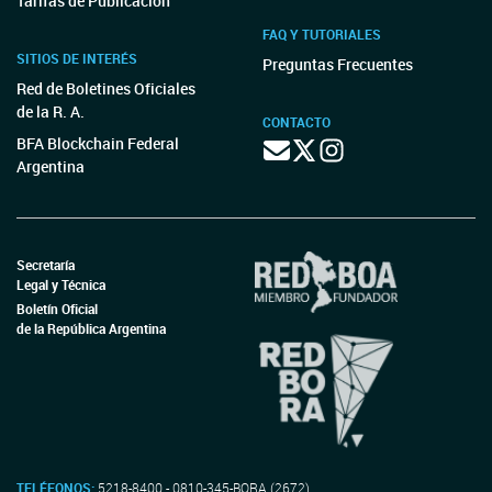
Tarifas de Publicación
FAQ Y TUTORIALES
SITIOS DE INTERÉS
Preguntas Frecuentes
Red de Boletines Oficiales
de la R. A.
CONTACTO
BFA Blockchain Federal
Argentina
Secretaría
Legal y Técnica
Boletín Oficial
de la República Argentina
TELÉFONOS:
5218-8400 - 0810-345-BORA (2672)