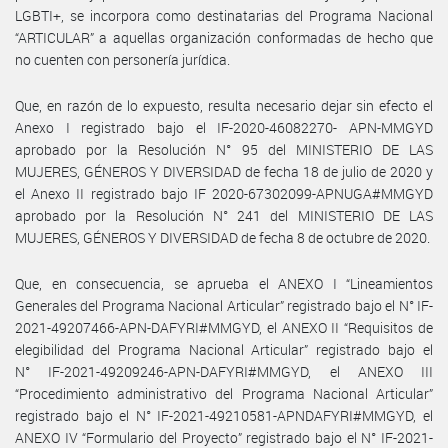
LGBTI+, se incorpora como destinatarias del Programa Nacional
“ARTICULAR” a aquellas organización conformadas de hecho que
no cuenten con personería jurídica.
Que, en razón de lo expuesto, resulta necesario dejar sin efecto el
Anexo I registrado bajo el IF-2020-46082270- APN-MMGYD
aprobado por la Resolución N° 95 del MINISTERIO DE LAS
MUJERES, GÉNEROS Y DIVERSIDAD de fecha 18 de julio de 2020 y
el Anexo II registrado bajo IF 2020-67302099-APNUGA#MMGYD
aprobado por la Resolución N° 241 del MINISTERIO DE LAS
MUJERES, GÉNEROS Y DIVERSIDAD de fecha 8 de octubre de 2020.
Que, en consecuencia, se aprueba el ANEXO I “Lineamientos
Generales del Programa Nacional Articular” registrado bajo el N° IF-
2021-49207466-APN-DAFYRI#MMGYD, el ANEXO II “Requisitos de
elegibilidad del Programa Nacional Articular” registrado bajo el
N° IF-2021-49209246-APN-DAFYRI#MMGYD, el ANEXO III
“Procedimiento administrativo del Programa Nacional Articular”
registrado bajo el N° IF-2021-49210581-APNDAFYRI#MMGYD, el
ANEXO IV “Formulario del Proyecto” registrado bajo el N° IF-2021-