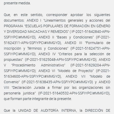
presente medida.
Que, en este sentido, corresponder aprobar los siguientes
documentos: ANEXO I “Lineamientos generales y acciones del
PROGRAMA “ESCUELAS POPULARES DE FORMACIÓN EN GÉNERO
Y DIVERSIDAD MACACHAS Y REMEDIOS” ( IF-2021-51642840-APN-
SSFIYPCI#MMGYD), ANEXO II “Bases y Condiciones” (IF-2021-
51624311-APN-SSFIYPCI#MMGYD), ANEXO III “Formulario de
Inscripción y Términos y Condiciones” (IF-2021-51624751-APN-
SSFIYPCI#MMGYD), ANEXO IV “Criterios para la selección de
propuestas” (IF-2021-51625048-APN-SSFIYPCI#MMGYD); ANEXO
V “Procedimiento Administrativo” (IF-2021-51629204-APN-
SSFIYPCI#MMGYD); ANEXO VI “Modelo de Proyecto” (IF-2021-
51634600-APN-SSFIYPCI#MMGYD), ANEXO VII “Modelo de
Convenio” (IF-2021-51638435-APN-SSFIYPCI#MMGYD) y ANEXO
VIII “Declaración Jurada a firmar por las organizaciones sin
personería jurídica” (IF-2021-51640532-APN-SSFIYPCI#MMGYD),
que forman parte integrante de la presente.
Que la UNIDAD DE AUDITORÍA INTERNA, la DIRECCIÓN DE