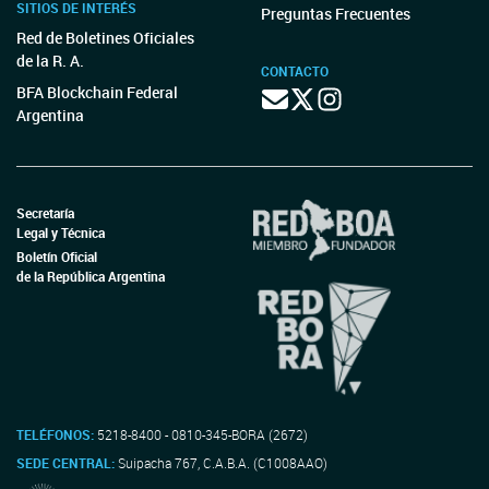
SITIOS DE INTERÉS
Preguntas Frecuentes
Red de Boletines Oficiales
de la R. A.
CONTACTO
BFA Blockchain Federal
Argentina
Secretaría
Legal y Técnica
Boletín Oficial
de la República Argentina
TELÉFONOS:
5218-8400 - 0810-345-BORA (2672)
SEDE CENTRAL:
Suipacha 767, C.A.B.A. (C1008AAO)