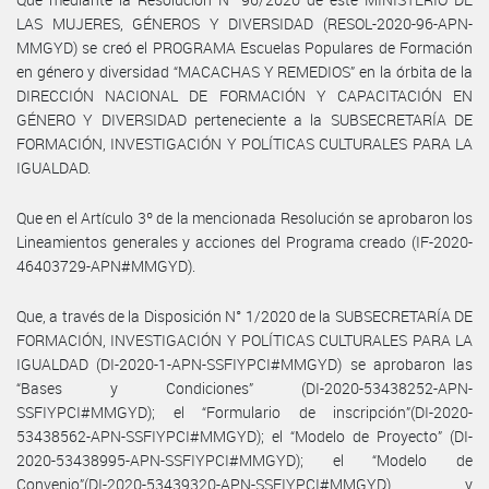
LAS MUJERES, GÉNEROS Y DIVERSIDAD (RESOL-2020-96-APN-
MMGYD) se creó el PROGRAMA Escuelas Populares de Formación
en género y diversidad “MACACHAS Y REMEDIOS” en la órbita de la
DIRECCIÓN NACIONAL DE FORMACIÓN Y CAPACITACIÓN EN
GÉNERO Y DIVERSIDAD perteneciente a la SUBSECRETARÍA DE
FORMACIÓN, INVESTIGACIÓN Y POLÍTICAS CULTURALES PARA LA
IGUALDAD.
Que en el Artículo 3º de la mencionada Resolución se aprobaron los
Lineamientos generales y acciones del Programa creado (IF-2020-
46403729-APN#MMGYD).
Que, a través de la Disposición N° 1/2020 de la SUBSECRETARÍA DE
FORMACIÓN, INVESTIGACIÓN Y POLÍTICAS CULTURALES PARA LA
IGUALDAD (DI-2020-1-APN-SSFIYPCI#MMGYD) se aprobaron las
“Bases y Condiciones” (DI-2020-53438252-APN-
SSFIYPCI#MMGYD); el “Formulario de inscripción”(DI-2020-
53438562-APN-SSFIYPCI#MMGYD); el “Modelo de Proyecto” (DI-
2020-53438995-APN-SSFIYPCI#MMGYD); el “Modelo de
Convenio”(DI-2020-53439320-APN-SSFIYPCI#MMGYD) y