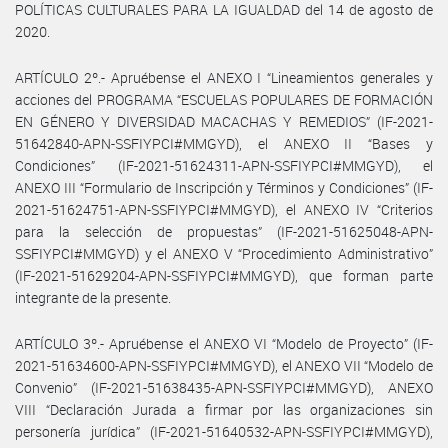
POLÍTICAS CULTURALES PARA LA IGUALDAD del 14 de agosto de
2020.
ARTÍCULO 2º.- Apruébense el ANEXO I “Lineamientos generales y
acciones del PROGRAMA “ESCUELAS POPULARES DE FORMACIÓN
EN GÉNERO Y DIVERSIDAD MACACHAS Y REMEDIOS” (IF-2021-
51642840-APN-SSFIYPCI#MMGYD), el ANEXO II “Bases y
Condiciones” (IF-2021-51624311-APN-SSFIYPCI#MMGYD), el
ANEXO III “Formulario de Inscripción y Términos y Condiciones” (IF-
2021-51624751-APN-SSFIYPCI#MMGYD), el ANEXO IV “Criterios
para la selección de propuestas” (IF-2021-51625048-APN-
SSFIYPCI#MMGYD) y el ANEXO V “Procedimiento Administrativo”
(IF-2021-51629204-APN-SSFIYPCI#MMGYD), que forman parte
integrante de la presente.
ARTÍCULO 3º.- Apruébense el ANEXO VI “Modelo de Proyecto” (IF-
2021-51634600-APN-SSFIYPCI#MMGYD), el ANEXO VII “Modelo de
Convenio” (IF-2021-51638435-APN-SSFIYPCI#MMGYD), ANEXO
VIII “Declaración Jurada a firmar por las organizaciones sin
personería jurídica” (IF-2021-51640532-APN-SSFIYPCI#MMGYD),