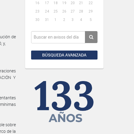
16
17
18
19
20
21
22
23
24
25
26
27
28
29
30
31
1
2
3
4
5
ución de
, y,
BÚSQUEDA AVANZADA
eraciones
LACIÓN Y
sentantes
s mínimas
ble sobre
rco de la