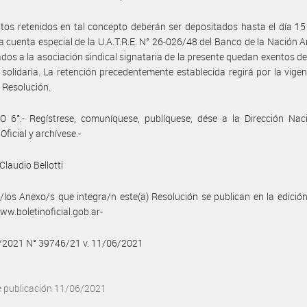
os retenidos en tal concepto deberán ser depositados hasta el día 1
a cuenta especial de la U.A.T.R.E. N° 26-026/48 del Banco de la Nación A
iados a la asociación sindical signataria de la presente quedan exentos d
 solidaria. La retención precedentemente establecida regirá por la vigen
 Resolución.
 6°.- Regístrese, comuníquese, publíquese, dése a la Dirección Naci
Oficial y archívese.-
Claudio Bellotti
/los Anexo/s que integra/n este(a) Resolución se publican en la edició
w.boletinoficial.gob.ar-
6/2021 N° 39746/21 v. 11/06/2021
e publicación 11/06/2021