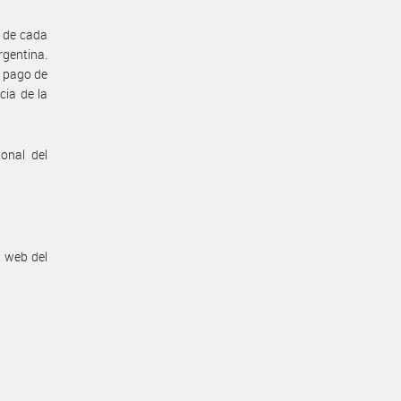
5 de cada
rgentina.
e pago de
cia de la
onal del
n web del