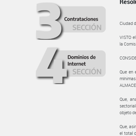
Resol
Ciudad 
VISTO e
la Comis
CONSID
Que en e
mínimas
ALMACEN
Que, ana
sectoria
objeto d
Que, asi
el total