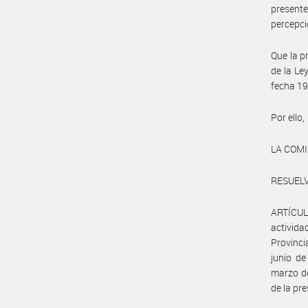
presente
percepci
Que la p
de la Le
fecha 19
Por ello,
LA COM
RESUELV
ARTÍCUL
activi
Provinci
junio de
marzo de
de la pr