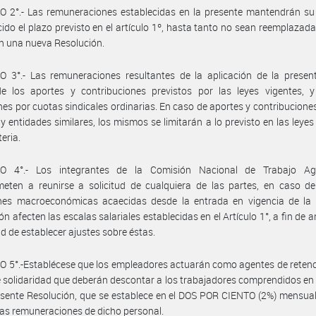
 2°.- Las remuneraciones establecidas en la presente mantendrán su 
ido el plazo previsto en el artículo 1º, hasta tanto no sean reemplazada
en una nueva Resolución.
 3°.- Las remuneraciones resultantes de la aplicación de la present
de los aportes y contribuciones previstos por las leyes vigentes, y
nes por cuotas sindicales ordinarias. En caso de aportes y contribucione
 y entidades similares, los mismos se limitarán a lo previsto en las leyes
eria.
O 4°.- Los integrantes de la Comisión Nacional de Trabajo Ag
eten a reunirse a solicitud de cualquiera de las partes, en caso de
ones macroeconómicas acaecidas desde la entrada en vigencia de la 
n afecten las escalas salariales establecidas en el Artículo 1°, a fin de a
d de establecer ajustes sobre éstas.
 5°.-Establécese que los empleadores actuarán como agentes de retenc
 solidaridad que deberán descontar a los trabajadores comprendidos en
esente Resolución, que se establece en el DOS POR CIENTO (2%) mensual
 las remuneraciones de dicho personal.