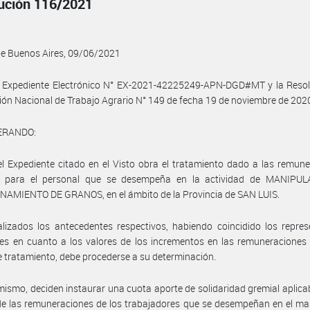
ución 116/2021
de Buenos Aires, 09/06/2021
l Expediente Electrónico N° EX-2021-42225249-APN-DGD#MT y la Resol
ión Nacional de Trabajo Agrario N° 149 de fecha 19 de noviembre de 2020
ERANDO:
l Expediente citado en el Visto obra el tratamiento dado a las remun
 para el personal que se desempeña en la actividad de MANIPU
AMIENTO DE GRANOS, en el ámbito de la Provincia de SAN LUIS.
lizados los antecedentes respectivos, habiendo coincidido los repre
les en cuanto a los valores de los incrementos en las remuneracione
e tratamiento, debe procederse a su determinación.
mismo, deciden instaurar una cuota aporte de solidaridad gremial aplica
 de las remuneraciones de los trabajadores que se desempeñan en el ma