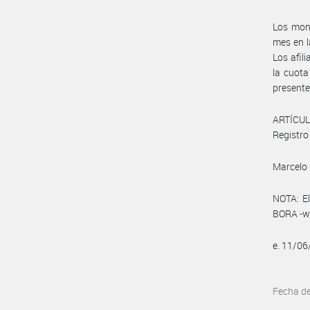
Los mont
mes en l
Los afil
la cuota
presente
ARTÍCULO
Registro 
Marcelo 
NOTA: El
BORA -ww
e. 11/0
Fecha d