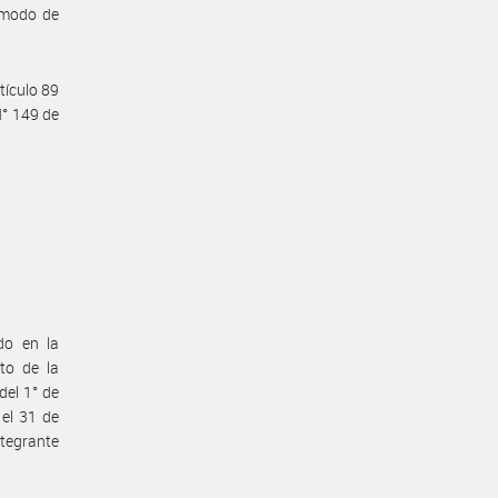
y modo de
tículo 89
N° 149 de
do en la
o de la
del 1° de
 el 31 de
ntegrante