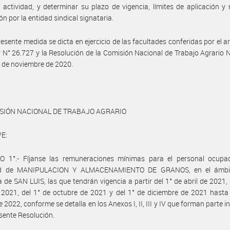
 actividad, y determinar su plazo de vigencia, límites de aplicación 
ón por la entidad sindical signataria.
resente medida se dicta en ejercicio de las facultades conferidas por el ar
y N° 26.727 y la Resolución de la Comisión Nacional de Trabajo Agrario 
 de noviembre de 2020.
ISIÓN NACIONAL DE TRABAJO AGRARIO
E:
O 1°.- Fíjanse las remuneraciones mínimas para el personal ocupa
dad de MANIPULACION Y ALMACENAMIENTO DE GRANOS, en el ámbit
a de SAN LUIS, las que tendrán vigencia a partir del 1° de abril de 2021, 
 2021, del 1° de octubre de 2021 y del 1° de diciembre de 2021 hasta
 2022, conforme se detalla en los Anexos I, II, III y IV que forman parte i
esente Resolución.