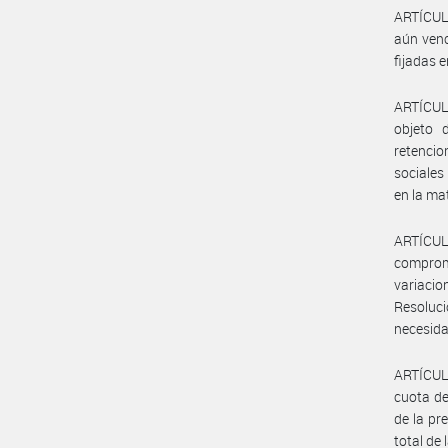
ARTÍCULO
aún venc
fijadas 
ARTÍCULO
objeto 
retencio
sociales
en la mat
ARTÍCUL
comprom
variaci
Resolució
necesida
ARTÍCULO
cuota de
de la pr
total de