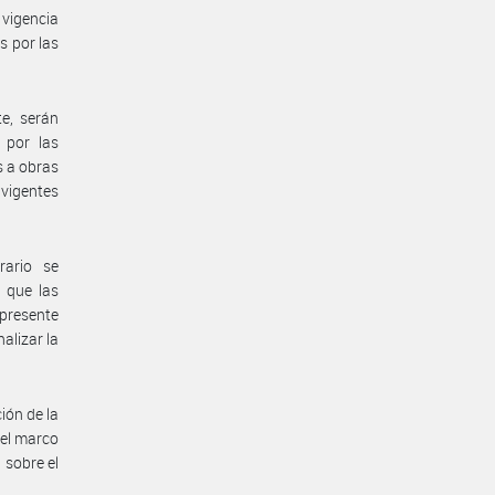
vigencia
s por las
e, serán
 por las
s a obras
 vigentes
rario se
 que las
presente
nalizar la
ión de la
 el marco
 sobre el