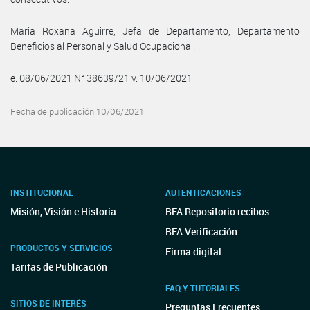
Maria Roxana Aguirre, Jefa de Departamento, Departamento
Beneficios al Personal y Salud Ocupacional.
e. 08/06/2021 N° 38639/21 v. 10/06/2021
Fecha de publicación 10/06/2021
INSTITUCIONAL
AUTENTICACIONES
Misión, Visión e Historia
BFA Repositorio recibos
BFA Verificación
PRODUCTOS Y SERVICIOS
Firma digital
Tarifas de Publicación
FAQ Y TUTORIALES
SITIOS DE INTERÉS
Preguntas Frecuentes