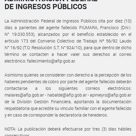
DE INGRESOS PÚBLICOS
La Administración Federal de Ingresos Públicos cita por diez (10)
días a parientes del agente fallecido FIUMARA, Francisco (D.N.I.
N° 19.030.553), alcanzados por el beneficio establecido en el
artículo 173 del Convenio Colectivo de Trabajo Nº 56/92 Laudo
N° 16/92 (T.O. Resolución S.T. N° 924/10), para que dentro de dicho
término se contacten a hacer valer sus derechos al correo
electrónico: fallecimiento@afip.gob.ar.
Asimismo quienes se consideren con derecho a la percepción de los
haberes pendientes de cobro por parte del agente fallecido deberán
contactarse a los siguientes correos electrónicos:
maiares@afip.gob.ar - nabalde@afip.gob.ar - apinieyro@afip.gob.ar
de la División Gestión Financiera, aportando la documentación
respaldatoria que acredite su vínculo familiar con el agente fallecido
y en caso de corresponder la declaratoria de herederos.
NOTA: La publicación deberá efectuarse por tres (3) días hábiles
consecutivos.