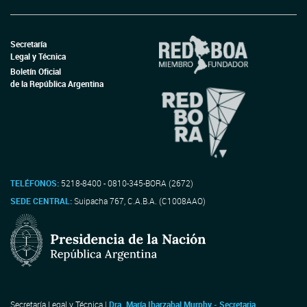
Secretaría
Legal y Técnica
Boletín Oficial
de la República Argentina
TELÉFONOS:
5218-8400 - 0810-345-BORA (2672)
SEDE CENTRAL:
Suipacha 767, C.A.B.A. (C1008AAO)
Secretaría Legal y Técnica |
Dra. María Ibarzabal Murphy - Secretaria