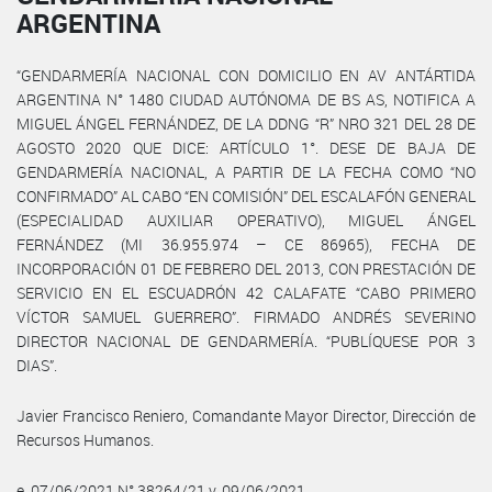
ARGENTINA
“GENDARMERÍA NACIONAL CON DOMICILIO EN AV ANTÁRTIDA
ARGENTINA N° 1480 CIUDAD AUTÓNOMA DE BS AS, NOTIFICA A
MIGUEL ÁNGEL FERNÁNDEZ, DE LA DDNG “R” NRO 321 DEL 28 DE
AGOSTO 2020 QUE DICE: ARTÍCULO 1°. DESE DE BAJA DE
GENDARMERÍA NACIONAL, A PARTIR DE LA FECHA COMO “NO
CONFIRMADO” AL CABO “EN COMISIÓN” DEL ESCALAFÓN GENERAL
(ESPECIALIDAD AUXILIAR OPERATIVO), MIGUEL ÁNGEL
FERNÁNDEZ (MI 36.955.974 – CE 86965), FECHA DE
INCORPORACIÓN 01 DE FEBRERO DEL 2013, CON PRESTACIÓN DE
SERVICIO EN EL ESCUADRÓN 42 CALAFATE “CABO PRIMERO
VÍCTOR SAMUEL GUERRERO”. FIRMADO ANDRÉS SEVERINO
DIRECTOR NACIONAL DE GENDARMERÍA. “PUBLÍQUESE POR 3
DIAS”.
Javier Francisco Reniero, Comandante Mayor Director, Dirección de
Recursos Humanos.
e. 07/06/2021 N° 38264/21 v. 09/06/2021