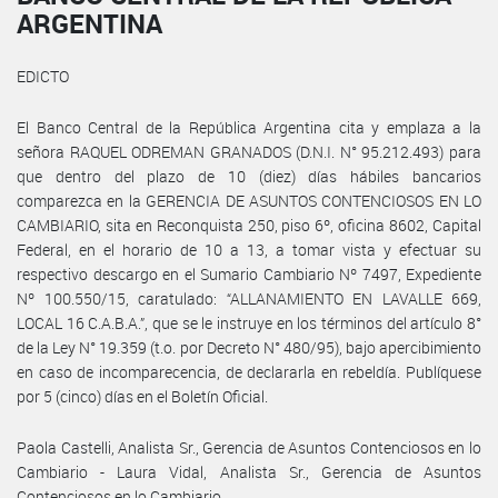
ARGENTINA
EDICTO
El Banco Central de la República Argentina cita y emplaza a la
señora RAQUEL ODREMAN GRANADOS (D.N.I. N° 95.212.493) para
que dentro del plazo de 10 (diez) días hábiles bancarios
comparezca en la GERENCIA DE ASUNTOS CONTENCIOSOS EN LO
CAMBIARIO, sita en Reconquista 250, piso 6º, oficina 8602, Capital
Federal, en el horario de 10 a 13, a tomar vista y efectuar su
respectivo descargo en el Sumario Cambiario Nº 7497, Expediente
Nº 100.550/15, caratulado: “ALLANAMIENTO EN LAVALLE 669,
LOCAL 16 C.A.B.A.”, que se le instruye en los términos del artículo 8°
de la Ley N° 19.359 (t.o. por Decreto N° 480/95), bajo apercibimiento
en caso de incomparecencia, de declararla en rebeldía. Publíquese
por 5 (cinco) días en el Boletín Oficial.
Paola Castelli, Analista Sr., Gerencia de Asuntos Contenciosos en lo
Cambiario - Laura Vidal, Analista Sr., Gerencia de Asuntos
Contenciosos en lo Cambiario.