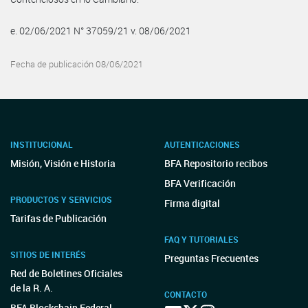
e. 02/06/2021 N° 37059/21 v. 08/06/2021
Fecha de publicación 08/06/2021
INSTITUCIONAL
AUTENTICACIONES
Misión, Visión e Historia
BFA Repositorio recibos
BFA Verificación
PRODUCTOS Y SERVICIOS
Firma digital
Tarifas de Publicación
FAQ Y TUTORIALES
SITIOS DE INTERÉS
Preguntas Frecuentes
Red de Boletines Oficiales
de la R. A.
CONTACTO
BFA Blockchain Federal