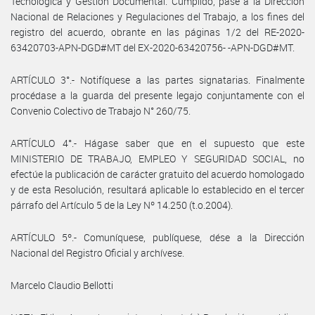
Tecnológica y Gestión Documental. Cumplido, pase a la Dirección
Nacional de Relaciones y Regulaciones del Trabajo, a los fines del
registro del acuerdo, obrante en las páginas 1/2 del RE-2020-
63420703-APN-DGD#MT del EX-2020-63420756- -APN-DGD#MT.
ARTÍCULO 3°.- Notifíquese a las partes signatarias. Finalmente
procédase a la guarda del presente legajo conjuntamente con el
Convenio Colectivo de Trabajo N° 260/75.
ARTÍCULO 4°.- Hágase saber que en el supuesto que este
MINISTERIO DE TRABAJO, EMPLEO Y SEGURIDAD SOCIAL, no
efectúe la publicación de carácter gratuito del acuerdo homologado
y de esta Resolución, resultará aplicable lo establecido en el tercer
párrafo del Artículo 5 de la Ley Nº 14.250 (t.o.2004).
ARTÍCULO 5º.- Comuníquese, publíquese, dése a la Dirección
Nacional del Registro Oficial y archívese.
Marcelo Claudio Bellotti