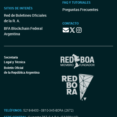
FAQ Y TUTORIALES
SITIOS DE INTERÉS
Preguntas Frecuentes
Red de Boletines Oficiales
de la R. A.
CONTACTO
BFA Blockchain Federal
Argentina
Secretaría
Legal y Técnica
Boletín Oficial
de la República Argentina
TELÉFONOS:
5218-8400 - 0810-345-BORA (2672)
SEDE CENTRAL:
Suipacha 767, C.A.B.A. (C1008AAO)