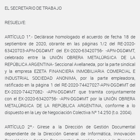
EL SECRETARIO DE TRABAJO
RESUELVE:
ARTÍCULO 1°.- Declárase homologado el acuerdo de fecha 18 de
septiembre de 2020, obrante en las páginas 1/2 del RE-2020-
63420703-APN-DGD#MT del EX-2020-63420756- -APN-DGD#MT,
celebrado entre la UNIÓN OBRERA METALÚRGICA DE LA
REPÚBLICA ARGENTINA- Seccional Avellaneda, por la parte sindical
y la empresa EZETA FINANCIERA INMOBILIARIA COMERCIAL E
INDUSTRIAL SOCIEDAD ANONIMA, por la parte empleadora,
ratificado en la página 1 del RE-2020-74427027-APN-DGD#MT del
EX-2020-74427082- -APN-DGD#MT que tramita conjuntamente
con el EX-2020-63420756- -APN-DGD#MT por la UNIÓN OBRERA
METALÚRGICA DE LA REPÚBLICA ARGENTINA, conforme a lo
dispuesto en la Ley de Negociación Colectiva Nº 14.250 (t.o. 2004).
ARTÍCULO 2º.- Gírese a la Dirección de Gestión Documental
dependiente de la Dirección General de Informática, Innovación