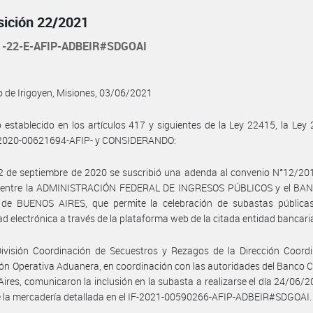
sición 22/2021
1-22-E-AFIP-ADBEIR#SDGOAI
 de Irigoyen, Misiones, 03/06/2021
o establecido en los artículos 417 y siguientes de la Ley 22415, la Ley 
020-00621694-AFIP- y CONSIDERANDO:
2 de septiembre de 2020 se suscribió una adenda al convenio N°12/20
 entre la ADMINISTRACIÓN FEDERAL DE INGRESOS PÚBLICOS y el BAN
de BUENOS AIRES, que permite la celebración de subastas públicas
d electrónica a través de la plataforma web de la citada entidad bancari
ivisión Coordinación de Secuestros y Rezagos de la Dirección Coordi
ón Operativa Aduanera, en coordinación con las autoridades del Banco 
ires, comunicaron la inclusión en la subasta a realizarse el día 24/06/2
e la mercadería detallada en el IF-2021-00590266-AFIP-ADBEIR#SDGOAI.