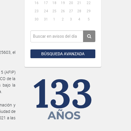
16
17
18
19
20
21
22
23
24
25
26
27
28
29
30
31
1
2
3
4
5
25603, el
BÚSQUEDA AVANZADA
15 (AFIP)
CO de la
 bajo la
a.
nación y
Ciudad de
021 a las