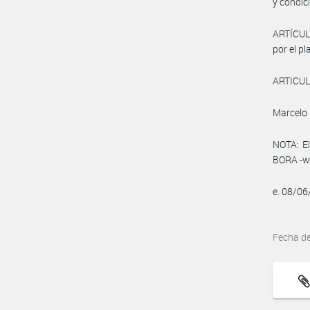
y condici
ARTÍCULO
por el pl
ARTICULO
Marcelo 
NOTA: El
BORA -ww
e. 08/0
Fecha d