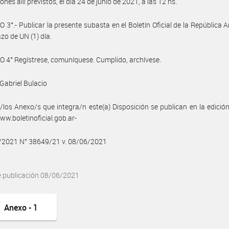
ones allí previstos, el día 24 de junio de 2021, a las 12 hs.
 3°.- Publicar la presente subasta en el Boletín Oficial de la República A
azo de UN (1) día.
 4° Regístrese, comuníquese. Cumplido, archívese.
Gabriel Bulacio
/los Anexo/s que integra/n este(a) Disposición se publican en la edició
w.boletinoficial.gob.ar-
6/2021 N° 38649/21 v. 08/06/2021
e publicación 08/06/2021
Anexo - 1