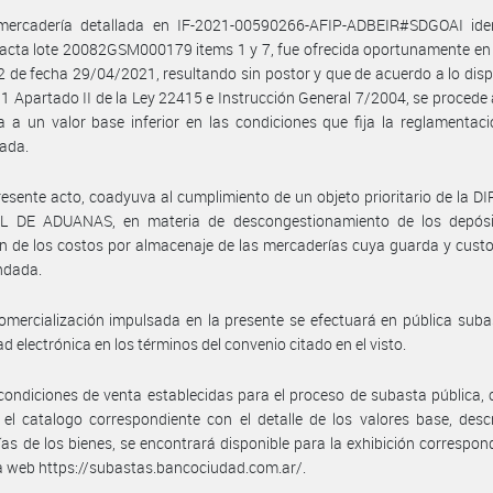
mercadería detallada en IF-2021-00590266-AFIP-ADBEIR#SDGOAI iden
acta lote 20082GSM000179 items 1 y 7, fue ofrecida oportunamente en
 de fecha 29/04/2021, resultando sin postor y que de acuerdo a lo dis
431 Apartado II de la Ley 22415 e Instrucción General 7/2004, se procede 
 a un valor base inferior en las condiciones que fija la reglamentac
ada.
resente acto, coadyuva al cumplimiento de un objeto prioritario de la 
 DE ADUANAS, en materia de descongestionamiento de los depósi
n de los costos por almacenaje de las mercaderías cuya guarda y custo
ndada.
omercialización impulsada en la presente se efectuará en pública suba
d electrónica en los términos del convenio citado en el visto.
condiciones de venta establecidas para el proceso de subasta pública,
el catalogo correspondiente con el detalle de los valores base, desc
ías de los bienes, se encontrará disponible para la exhibición correspon
a web https://subastas.bancociudad.com.ar/.