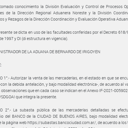
tomado conocimiento la División Evaluación y Control de Procesos Op
les de la Dirección Regional Aduanera Noreste y la División Coordin
os y Rezagos de la Dirección Coordinación y Evaluación Operativa Aduan
resente se dicta en uso de las facultades conferidas por el Decreto 618/
de 1997 y DI (di estructura en vigencia).
NISTRADOR DE LA ADUANA DE BERNARDO DE IRIGOYEN
:
 1°.- Autorizar la venta de las mercaderías, en el estado en que se enc
-con la debida antelación, y bajo modalidad electrónica-, de acuerdo al v
s observaciones que en cada caso se indican en el Anexo IF-2021-00590
DGOAI que integra la presente.
O 2°.- La subasta pública de las mercaderías detalladas se efect
dio del BANCO de la CIUDAD DE BUENOS AIRES, bajo modalidad electr
e la página web https://subastas.bancociudad.com.ar/, de acuerdo a los