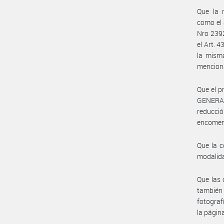
Que la 
como el 
Nro 2392
el Art. 
la misma
mencion
Que el p
GENERAL
reducció
encome
Que la c
modalida
Que las 
también 
fotograf
la págin