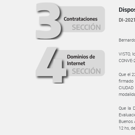
Dispo
DI-202
Bernardo
VISTO, l
CONVE-2
Que el 2
firmado
CIUDAD 
modalida
Que la D
Evaluaci
Buenos A
12 hs, d