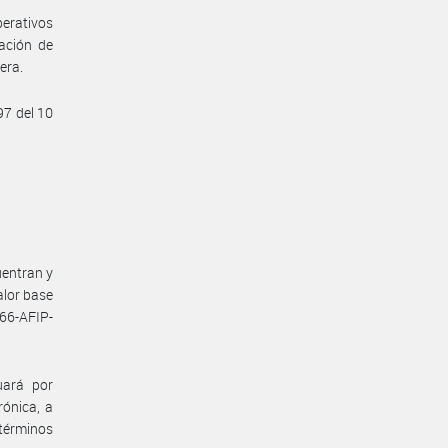
erativos
ación de
era.
97 del 10
uentran y
alor base
266-AFIP-
uará por
ónica, a
 términos