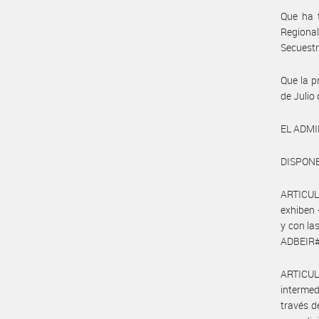
Que ha 
Regiona
Secuestr
Que la p
de Julio 
EL ADMI
DISPONE
ARTICULO
exhiben 
y con la
ADBEIR#S
ARTICUL
interme
través d