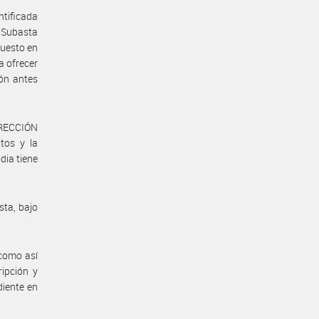
tificada
 Subasta
puesto en
a ofrecer
ión antes
DIRECCIÓN
tos y la
dia tiene
sta, bajo
 como así
ripción y
diente en