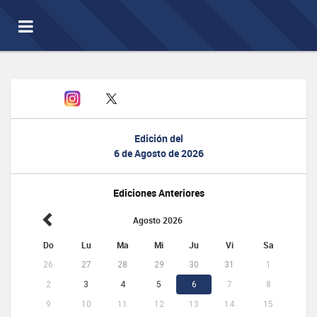
Toggle
navigation
Edición del
6 de Agosto de 2026
Ediciones Anteriores
Agosto 2026
Do
Lu
Ma
Mi
Ju
Vi
Sa
26
27
28
29
30
31
1
2
3
4
5
6
7
8
9
10
11
12
13
14
15