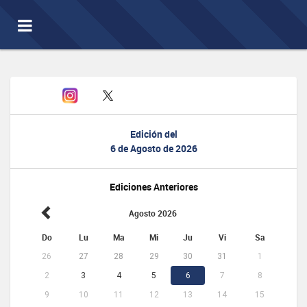
Toggle
navigation
Edición del
6 de Agosto de 2026
Ediciones Anteriores
Agosto 2026
Do
Lu
Ma
Mi
Ju
Vi
Sa
26
27
28
29
30
31
1
2
3
4
5
6
7
8
9
10
11
12
13
14
15