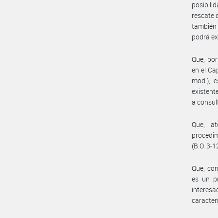
posibili
rescate 
también 
podrá ex
Que, por
en el Ca
mod.), 
existent
a consul
Que, at
procedim
(B.O. 3-1
Que, con
es un pr
interes
caracter