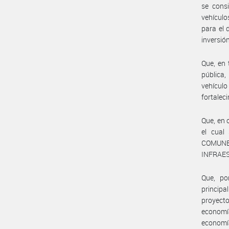
se consi
vehículo
para el 
inversió
Que, en 
pública,
vehícul
fortalec
Que, en 
el cua
COMUN
INFRAES
Que, po
princip
proyecto
economí
economía