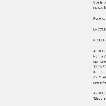
Que la p
incisos h
Por ello,
LA COMI
RESUELV
ARTÍCULO
Normas” 
opinion
“PROY
INFRAES
en el A
presente
ARTÍCUL
“Elabora