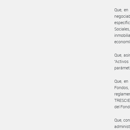
Que, en 
negociab
específi
Sociales
inmobili
economía
Que, asi
“Activo
parámetr
Que, en 
Fondos, 
reglamen
TRESCIE
del Fond
Que, con
administ