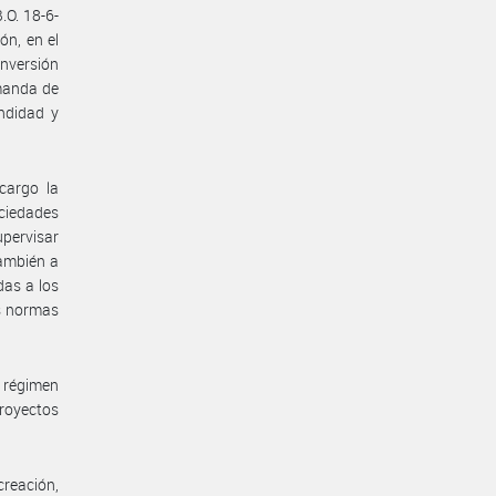
.O. 18-6-
ón, en el
inversión
emanda de
ndidad y
cargo la
ciedades
upervisar
ambién a
das a los
us normas
n régimen
royectos
creación,