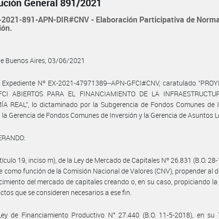
ución General 891/2021
2021-891-APN-DIR#CNV - Elaboración Participativa de Norm
ión.
de Buenos Aires, 03/06/2021
l Expediente Nº EX-2021-47971389--APN-GFCI#CNV, caratulado “PRO
FCI ABIERTOS PARA EL FINANCIAMIENTO DE LA INFRAESTRUCTU
A REAL”, lo dictaminado por la Subgerencia de Fondos Comunes de I
, la Gerencia de Fondos Comunes de Inversión y la Gerencia de Asuntos L
ERANDO:
rtículo 19, inciso m), de la Ley de Mercado de Capitales Nº 26.831 (B.O. 28
e como función de la Comisión Nacional de Valores (CNV), propender al d
ecimiento del mercado de capitales creando o, en su caso, propiciando la
ctos que se consideren necesarios a ese fin.
ey de Financiamiento Productivo N° 27.440 (B.O. 11-5-2018), en su T