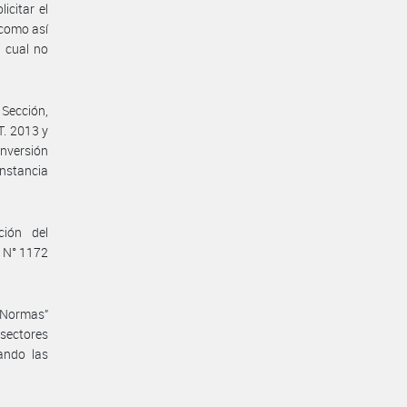
icitar el
 como así
 cual no
 Sección,
T. 2013 y
nversión
instancia
ción del
o N° 1172
e Normas”
sectores
ando las