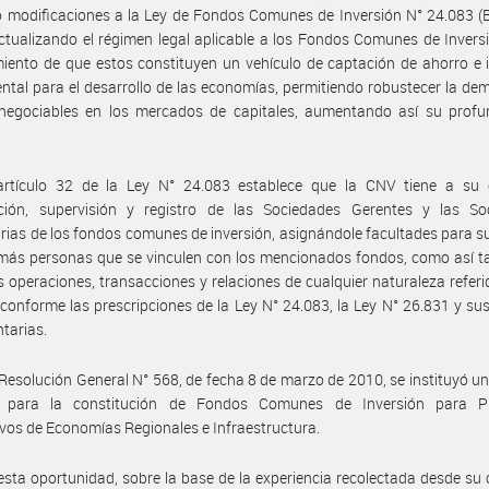
o modificaciones a la Ley de Fondos Comunes de Inversión N° 24.083 (B
ctualizando el régimen legal aplicable a los Fondos Comunes de Inversi
iento de que estos constituyen un vehículo de captación de ahorro e 
tal para el desarrollo de las economías, permitiendo robustecer la d
 negociables en los mercados de capitales, aumentando así su profu
artículo 32 de la Ley N° 24.083 establece que la CNV tiene a su 
zación, supervisión y registro de las Sociedades Gerentes y las So
rias de los fondos comunes de inversión, asignándole facultades para s
más personas que se vinculen con los mencionados fondos, como así t
s operaciones, transacciones y relaciones de cualquier naturaleza referi
onforme las prescripciones de la Ley N° 24.083, la Ley N° 26.831 y s
tarias.
Resolución General N° 568, de fecha 8 de marzo de 2010, se instituyó u
l para la constitución de Fondos Comunes de Inversión para P
vos de Economías Regionales e Infraestructura.
esta oportunidad, sobre la base de la experiencia recolectada desde su 