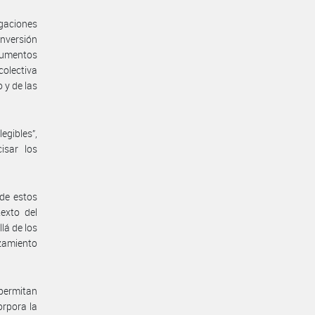
igaciones
inversión
rumentos
colectiva
 y de las
egibles”,
isar los
 de estos
texto del
lá de los
zamiento
 permitan
orpora la