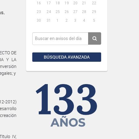
16
17
18
19
20
21
22
as.
23
24
25
26
27
28
29
30
31
1
2
3
4
5
YECTO DE
BÚSQUEDA AVANZADA
RA Y LA
nversión
egales; y
-12-2012)
esarrollo
 creación
ítulo IV,