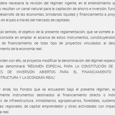
dera necesaria la revisión del régimen vigente, en el entendimiento 
s resultan un canal natural para la captación de ahorro e inversión, fu
desarrollo de las economías, brindando liquidez y financiamiento a pro
n en el país a través del mercado de capitales.
tal sentido, el objetivo de la presente reglamentación, que se somete a
 consiste en ampliar el alcance de estos instrumentos, constituyéndo
o de financiamiento de todo tipo de proyectos vinculados al desa
imiento de la economía real.
orden con ello, se proyecta modificar la denominación del régimen especia
l se denominará “RÉGIMEN ESPECIAL PARA LA CONSTITUCIÓN DE
ES DE INVERSIÓN ABIERTOS PARA EL FINANCIAMIENTO
TRUCTURA Y LA ECONOMÍA REAL”.
r ende, los Fondos que se encuadren bajo el presente régimen, ad
almente instrumentos destinados al financiamiento directo o indi
s de infraestructura, inmobiliarios, agropecuarios, forestales, sustent
as regionales, de capital emprendedor y otras actividades con impac
 real.