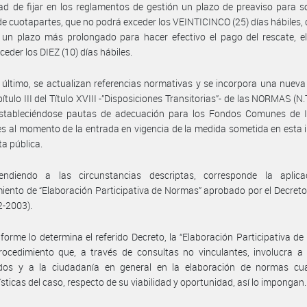
dad de fijar en los reglamentos de gestión un plazo de preaviso para sol
de cuotapartes, que no podrá exceder los VEINTICINCO (25) días hábiles,
un plazo más prolongado para hacer efectivo el pago del rescate, el
ceder los DIEZ (10) días hábiles.
 último, se actualizan referencias normativas y se incorpora una nueva
pítulo III del Título XVIII -”Disposiciones Transitorias”- de las NORMAS (N.
estableciéndose pautas de adecuación para los Fondos Comunes de I
es al momento de la entrada en vigencia de la medida sometida en esta 
ta pública.
endiendo a las circunstancias descriptas, corresponde la aplica
iento de “Elaboración Participativa de Normas” aprobado por el Decret
2-2003).
forme lo determina el referido Decreto, la “Elaboración Participativa d
ocedimiento que, a través de consultas no vinculantes, involucra a 
ados y a la ciudadanía en general en la elaboración de normas cu
ísticas del caso, respecto de su viabilidad y oportunidad, así lo impongan.