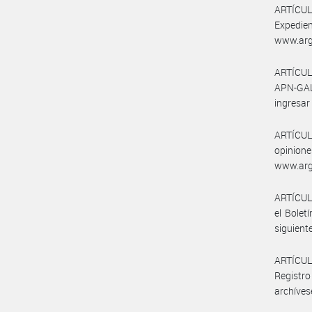
ARTÍCULO
Expedi
www.arg
ARTÍCULO
APN-GAL#
ingresar
ARTÍCULO
opinion
www.arg
ARTÍCULO
el Bolet
siguiente
ARTÍCULO
Registro
archíves