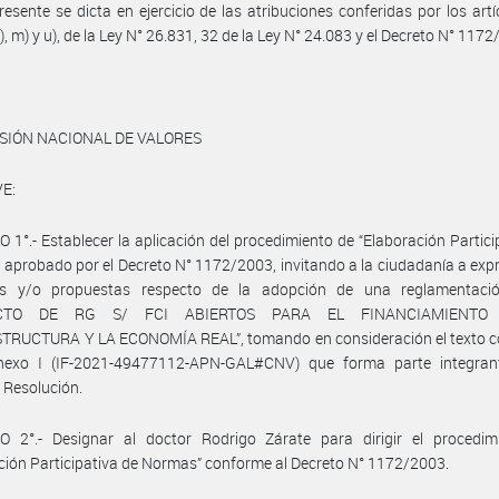
resente se dicta en ejercicio de las atribuciones conferidas por los artí
), m) y u), de la Ley N° 26.831, 32 de la Ley N° 24.083 y el Decreto N° 1172
SIÓN NACIONAL DE VALORES
E:
 1°.- Establecer la aplicación del procedimiento de “Elaboración Partici
aprobado por el Decreto N° 1172/2003, invitando a la ciudadanía a exp
es y/o propuestas respecto de la adopción de una reglamentaci
ECTO DE RG S/ FCI ABIERTOS PARA EL FINANCIAMIENTO
TRUCTURA Y LA ECONOMÍA REAL”, tomando en consideración el texto c
nexo I (IF-2021-49477112-APN-GAL#CNV) que forma parte integran
 Resolución.
O 2°.- Designar al doctor Rodrigo Zárate para dirigir el procedim
ción Participativa de Normas” conforme al Decreto N° 1172/2003.