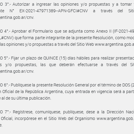
 3°.- Autorizar a ingresar las opiniones y/o propuestas y a tomar v
ente N° EX-2021-47971389--APN-GFCI#CNV a través del Si
entina.gob.ar/cnv.
 4°.- Aprobar el Formulario que se adjunta como Anexo II (IF-2021-4
CNV) que forma parte integrante de la presente Resolución, como mod
 las opiniones y/o propuestas a través del Sitio Web www.argentina.gob.a
 5°.- Fijar un plazo de QUINCE (15) días hábiles para realizar presenta
es y/o propuestas, las que deberán efectuarse a través del S
entina.gob.ar/cnv.
 6°.- Publíquese la presente Resolución General por el término de DOS (2
ín Oficial de la República Argentina, cuya entrada en vigencia será a parti
 al de su última publicación.
 7°.- Regístrese, comuníquese, publíquese, dese a la Dirección Naci
 Oficial, incorpórese en el Sitio Web del Organismo www.argentina.gob
e.