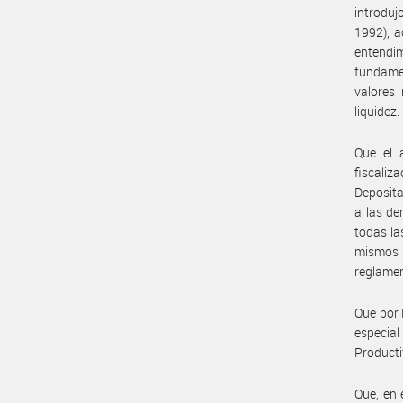
introduj
1992), a
entendim
fundamen
valores
liquidez.
Que el 
fiscali
Deposita
a las de
todas la
mismos c
reglamen
Que por 
especia
Producti
Que, en 