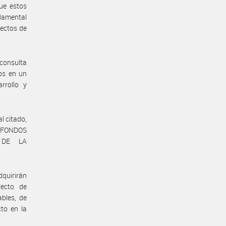
que estos
ndamental
yectos de
 consulta
los en un
rrollo y
l citado,
 FONDOS
 DE LA
quirirán
recto de
ables, de
to en la