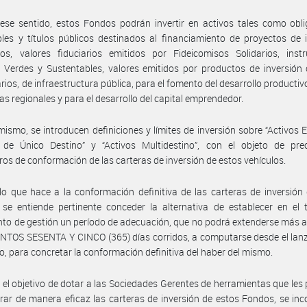
ese sentido, estos Fondos podrán invertir en activos tales como obl
les y títulos públicos destinados al financiamiento de proyectos de 
cos, valores fiduciarios emitidos por Fideicomisos Solidarios, inst
, Verdes y Sustentables, valores emitidos por productos de inversión 
arios, de infraestructura pública, para el fomento del desarrollo productivo
s regionales y para el desarrollo del capital emprendedor.
mismo, se introducen definiciones y límites de inversión sobre “Activos El
s de Único Destino” y “Activos Multidestino”, con el objeto de prec
os de conformación de las carteras de inversión de estos vehículos.
lo que hace a la conformación definitiva de las carteras de inversión
se entiende pertinente conceder la alternativa de establecer en el 
to de gestión un período de adecuación, que no podrá extenderse más al
NTOS SESENTA Y CINCO (365) días corridos, a computarse desde el lan
o, para concretar la conformación definitiva del haber del mismo.
 el objetivo de dotar a las Sociedades Gerentes de herramientas que les
rar de manera eficaz las carteras de inversión de estos Fondos, se inc