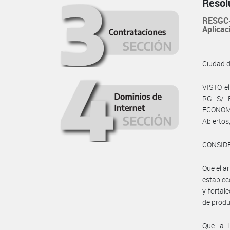
Resol
RESGC-
Aplicac
Ciudad 
VISTO e
RG S/ 
ECONOMÍ
Abiertos
CONSID
Que el a
establec
y fortal
de produ
Que la L