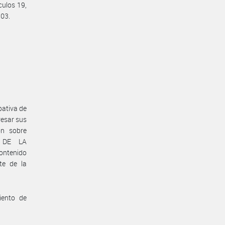
culos 19,
/03.
pativa de
resar sus
ón sobre
 DE LA
ontenido
te de la
iento de