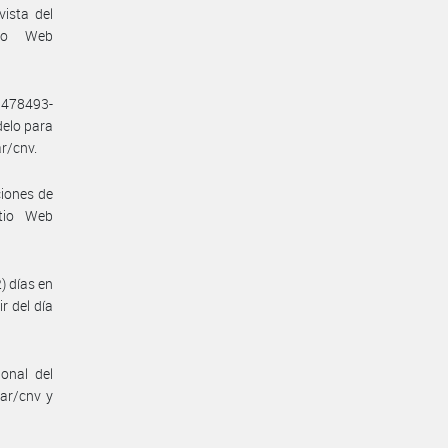
ista del
tio Web
9478493-
elo para
r/cnv.
ciones de
itio Web
) días en
r del día
onal del
.ar/cnv y