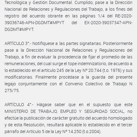
Tecnológica y Gestión Documental. Cumplido, pase a la Dirección
Nacional de Relaciones y Regulaciones del Trabajo, a los fines del
registro del acuerdo obrante en las páginas 1/4 del RE-2020-
39036746-APN-DGDMT#MPYT del EX-2020-39037347-APN-
DGDMT#MPYT.
ARTÍCULO 3°.- Notifíquese a las partes signatarias. Posteriormente
pase a la Dirección Nacional de Relaciones y Regulaciones del
Trabajo, a fin de evaluar la procedencia de fijar el promedio de las
remuneraciones, del cual surge el tope indemnizatorio, de acuerdo a
lo establecido en el artículo 245 de la Ley Nº 20.744 (t.o. 1976) y sus
modificatorias. Finalmente procédase a la guarda del presente
legajo conjuntamente con el Convenio Colectivo de Trabajo N
275/75.
ARTÍCULO 4°.- Hágase saber que en el supuesto que este
MINISTERIO DE TRABAJO, EMPLEO Y SEGURIDAD SOCIAL, no
efectúe la publicación de carácter gratuito del acuerdo homologado
y de esta Resolución, resultará aplicable lo establecido en el tercer
párrafo del Artículo 5 de la Ley Nº 14.250 (t.o.2004).